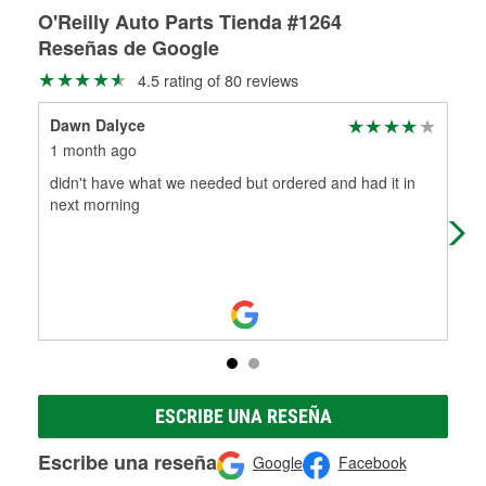
Más información sobre el Programa de Préstamo de
Auto Parts tiene las mangueras y los acoples adecuados
O'Reilly Auto Parts Tienda #1264
traigas tus partes de frenos, nuestros profesionales
Herramientas de O'Reilly
para reparar el sistema hidráulico de tu maquinaria
medirán tus tambores o discos para determinar si pueden
Reseñas de Google
agrícola o de construcción.
ser rectificados con seguridad. Si tus tambores o discos no
4.5 rating of 80 reviews
Más información acerca del servicio de mezcla de pintura
pueden ser reutilizados, podemos ayudarte a encontrar las
de O'Reilly
partes de reemplazo correctas para tu reparación.
Dawn Dalyce
Mil
Rectificación de tambores y discos de freno
1 month ago
3 m
didn't have what we needed but ordered and had it in
Sho
next morning
ESCRIBE UNA RESEÑA
Escribe una reseña
Google
Facebook