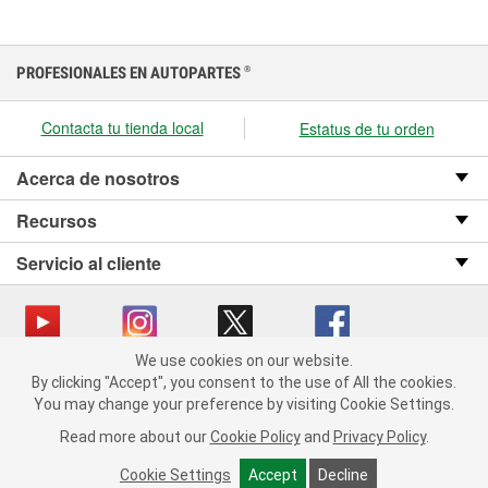
PROFESIONALES EN AUTOPARTES
®
Contacta tu tienda local
Estatus de tu orden
Acerca de nosotros
Recursos
Servicio al cliente
We use cookies on our website.
We use cookies on our website. By clicking "Accept", you consent
Copyright © 2008-2026 O’Reilly Auto Parts v OST_3.2.0.0.729 (3) cv1361
By clicking "Accept", you consent to the use of All the cookies.
to the use of All the cookies.
catalog_main
You may change your preference by visiting Cookie Settings.
You may change your preference by visiting Cookie Settings.
Política de privacidad
Ley de transparencia en las cadenas de suministro
Read more about our
Read more about our
Cookie Policy
Cookie Policy
and
and
Privacy Policy
Privacy Policy
.
.
de California
Cookie Settings
Cookie Settings
Accept
Accept
Decline
Decline