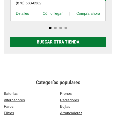
detalles, contáctanos al
(870) 762-0775
o visítanos
(870) 563-6362
(5
tienda #802 para obtener más información.
en 620 East Main Street, Blytheville, AR.
Detalles
|
Cómo llegar
|
Compra ahora
De
BUSCAR OTRA TIENDA
Categorías populares
Baterías
Frenos
Alternadores
Radiadores
Faros
Bujías
Filtros
Arrancadores