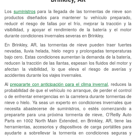
Revisión de la luz "Check Engine"
Los
suministros
para la llegada de las tormentas de nieve son
Reciclaje de baterías y aceite
productos diseñados para mantener tu vehículo preparado,
reducir el riesgo de fallas por el frío, mejorar la tracción y la
Instalación de bombillas de faros
visibilidad, y apoyar el rendimiento de la batería y el motor
Instalación de limpiaparabrisas
durante condiciones invernales severas en Brinkley.
En Brinkley, AR, las tormentas de nieve pueden traer fuertes
Programa de Préstamo de
nevadas, lluvia helada, hielo negro y prolongadas temperaturas
Herramientas
bajo cero. Estas condiciones aumentan la demanda de la batería,
reducen la tracción de las llantas, espesan los fluidos del motor y
Rectificación de tambores y discos de
afectan la visibilidad, lo que eleva el riesgo de averías y
freno
accidentes durante los viajes invernales.
Al
prepararte con anticipación para el clima invernal
, reduces la
Mangueras hidráulicas a la medida
probabilidad de que el vehículo no arranque, de perder el control
o de enfrentar emergencias en la carretera durante tormentas de
Snowstorm Supplies
nieve o hielo. Ya seas un experto en condiciones invernales que
necesita abastecerse de suministros, o estés comenzando a
Tornado Supplies
prepararte para una próxima tormenta de nieve, O’Reilly Auto
Conoce más
Parts en 1002 North Main Extended, en Brinkley, AR, tiene las
herramientas, accesorios y dispositivos de carga portátiles para
ayudarte a sobrellevar la tormenta en condiciones seguras y