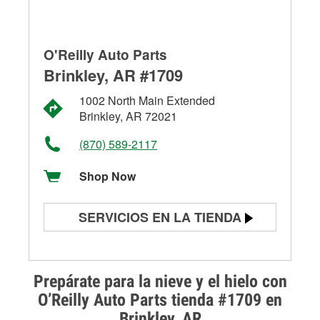
O'Reilly Auto Parts
Brinkley, AR #1709
1002 North Main Extended
Brinkley, AR 72021
(870) 589-2117
Shop Now
SERVICIOS EN LA TIENDA
Prueba de batería
Prueba de alternadores y
Prepárate para la nieve y el hielo con
arrancadores
O’Reilly Auto Parts tienda #1709 en
Brinkley, AR