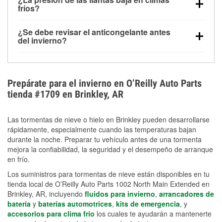
la congelación y ayuda a disolver la sal y la nieve
arranque.
fríos?
derretida en la carretera para mejorar la visibilidad.
Sí. La presión de las llantas normalmente disminuye
¿Se debe revisar el anticongelante antes
alrededor de 1 PSI por cada 10 °F que baja la
del invierno?
temperatura. Puedes obtener más información sobre
Sí. Una mezcla adecuada del anticongelante protege
la baja presión en invierno en nuestro artículo.
el motor contra la congelación, las grietas internas y
el sobrecalentamiento en condiciones de frío
Prepárate para el invierno en O’Reilly Auto Parts
extremo. Aprende cómo comprobar la protección
tienda #1709 en Brinkley, AR
anticongelante en nuestra sección How-To.
Las tormentas de nieve o hielo en Brinkley pueden desarrollarse
rápidamente, especialmente cuando las temperaturas bajan
durante la noche. Preparar tu vehículo antes de una tormenta
mejora la confiabilidad, la seguridad y el desempeño de arranque
en frío.
Los suministros para tormentas de nieve están disponibles en tu
tienda local de O’Reilly Auto Parts 1002 North Main Extended en
Brinkley, AR, incluyendo
fluidos para invierno
,
arrancadores de
batería
y
baterías automotrices
,
kits de emergencia
, y
accesorios para clima frío
los cuales te ayudarán a mantenerte