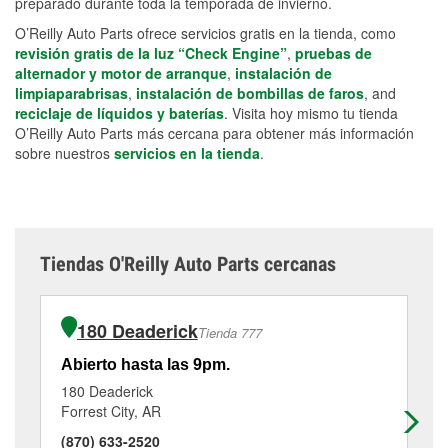
preparado durante toda la temporada de invierno.
O’Reilly Auto Parts ofrece servicios gratis en la tienda, como
revisión gratis de la luz “Check Engine”
,
pruebas de
alternador y motor de arranque
,
instalación de
limpiaparabrisas
,
instalación de bombillas de faros
, and
reciclaje de líquidos y baterías
. Visita hoy mismo tu tienda
O’Reilly Auto Parts más cercana para obtener más información
sobre nuestros
servicios en la tienda
.
Tiendas O'Reilly Auto Parts cercanas
180 Deaderick
Tienda 777
Abierto hasta las 9pm.
Ab
180 Deaderick
38
Forrest City, AR
Ma
(870) 633-2520
(8