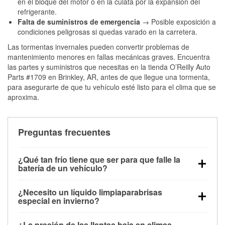
en el bloque del motor o en la culata por la expansión del
refrigerante.
Falta de suministros de emergencia
→ Posible exposición a
condiciones peligrosas si quedas varado en la carretera.
Las tormentas invernales pueden convertir problemas de
mantenimiento menores en fallas mecánicas graves. Encuentra
las partes y suministros que necesitas en la tienda O’Reilly Auto
Parts #1709 en Brinkley, AR, antes de que llegue una tormenta,
para asegurarte de que tu vehículo esté listo para el clima que se
aproxima.
Preguntas frecuentes
¿Qué tan frío tiene que ser para que falle la
batería de un vehículo?
La capacidad de la batería comienza a disminuir por
¿Necesito un líquido limpiaparabrisas
debajo de los 32 °F y puede perder hasta la mitad de
especial en invierno?
su potencia de arranque cerca de los 0 °F, lo que
Sí. El líquido limpiaparabrisas para invierno resiste
aumenta la probabilidad de que el vehículo no
¿La presión de las llantas baja en climas