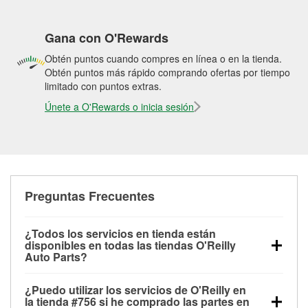
Gana con O'Rewards
Obtén puntos cuando compres en línea o en la tienda.
Obtén puntos más rápido comprando ofertas por tiempo
limitado con puntos extras.
Únete a O'Rewards o inicia sesión
Preguntas Frecuentes
¿Todos los servicios en tienda están
disponibles en todas las tiendas O'Reilly
Auto Parts?
Todos los servicios gratuitos de tienda, incluyendo
¿Puedo utilizar los servicios de O'Reilly en
las pruebas de batería, pruebas de alternador y
la tienda #756 si he comprado las partes en