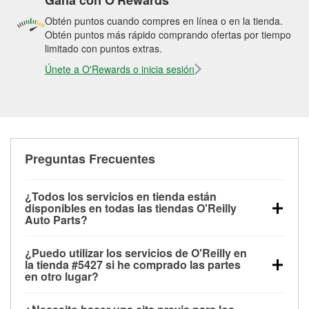
Gana con O'Rewards
Obtén puntos cuando compres en línea o en la tienda.
Obtén puntos más rápido comprando ofertas por tiempo
limitado con puntos extras.
Únete a O'Rewards o inicia sesión
Preguntas Frecuentes
¿Todos los servicios en tienda están
disponibles en todas las tiendas O'Reilly
Auto Parts?
Todos los servicios gratuitos de tienda, incluyendo
¿Puedo utilizar los servicios de O'Reilly en
las pruebas de batería, pruebas de alternador y
la tienda #5427 si he comprado las partes
motor de arranque, revisión de la luz “Check Engine”
en otro lugar?
con O'Reilly VeriScan® e instalación de
Puedes solicitar la mayoría de los servicios en tienda
limpiaparabrisas o bombillas, están disponibles en