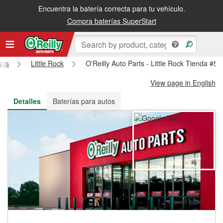
Encuentra la batería correcta para tu vehículo.
Recibe tu orden gratis al día siguiente o recógela en la tienda
Compra baterías SuperStart
sas
Little Rock
O'Reilly Auto Parts - Little Rock Tienda #5
View page in English
Detalles
Baterías para autos