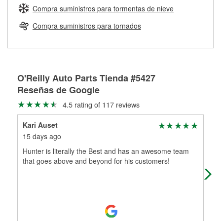
medirán tus tambores o discos para determinar si pueden
Compra suministros para tormentas de nieve
Más información sobre el Programa de Préstamo de
ser rectificados con seguridad. Si tus tambores o discos no
Herramientas de O'Reilly
pueden ser reutilizados, podemos ayudarte a encontrar las
Compra suministros para tornados
partes de reemplazo correctas para tu reparación.
Rectificación de tambores y discos de freno
O'Reilly Auto Parts Tienda #5427
Reseñas de Google
4.5 rating of 117 reviews
Kari Auset
Rob
15 days ago
1 m
Hunter is literally the Best and has an awesome team
Hun
that goes above and beyond for his customers!
afte
app