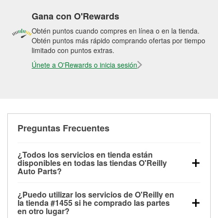
Gana con O'Rewards
Obtén puntos cuando compres en línea o en la tienda.
Obtén puntos más rápido comprando ofertas por tiempo
limitado con puntos extras.
Únete a O'Rewards o inicia sesión
Preguntas Frecuentes
¿Todos los servicios en tienda están
disponibles en todas las tiendas O'Reilly
Auto Parts?
Todos los servicios gratuitos de tienda, incluyendo
¿Puedo utilizar los servicios de O'Reilly en
las pruebas de batería, pruebas de alternador y
la tienda #1455 si he comprado las partes
motor de arranque, revisión de la luz “Check Engine”
en otro lugar?