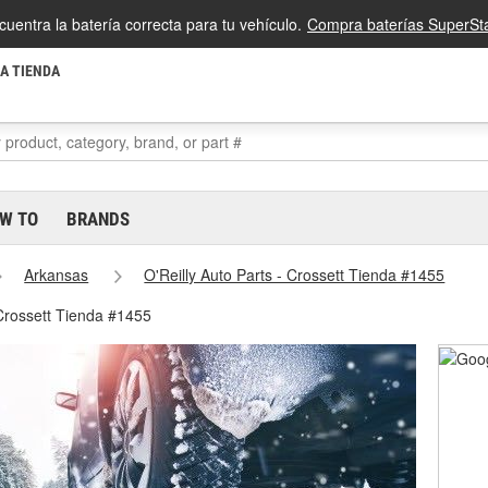
cuentra la batería correcta para tu vehículo.
Compra baterías SuperSta
LA TIENDA
W TO
BRANDS
Arkansas
O'Reilly Auto Parts - Crossett Tienda #1455
 Crossett Tienda #1455