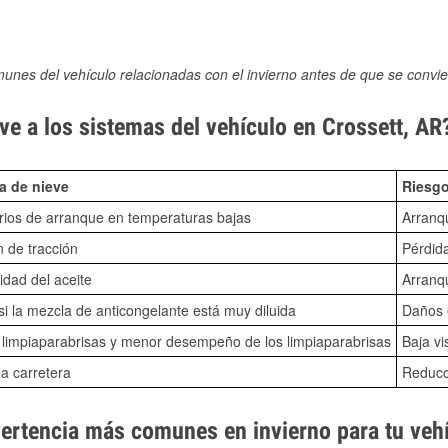
munes del vehículo relacionadas con el invierno antes de que se convie
e a los sistemas del vehículo en Crossett, AR
a de nieve
Riesgo
ios de arranque en temperaturas bajas
Arranq
n de tracción
Pérdida
idad del aceite
Arranqu
i la mezcla de anticongelante está muy diluida
Daños e
o limpiaparabrisas y menor desempeño de los limpiaparabrisas
Baja vi
la carretera
Reducci
vertencia más comunes en invierno para tu veh