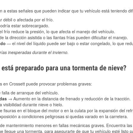
 a estas señales que pueden indicar que tu vehículo está teniendo difi
 débil o afectada por el frío.
podría estar sobrecargado.
l frío reduce la presión, lo que afecta el manejo del vehículo.
e la dirección asistida o las llantas frías pueden dificultar el manejo.
ado
— el nivel del líquido puede ser bajo o estar congelado, lo que reduc
ías inesperadas durante el invierno.
está preparado para una tormenta de nieve?
les en Crossett puede provocar problemas graves:
 falla de arranque del vehículo.
adas
→ Aumento en la distancia de frenado y reducción de la tracción.
 visibilidad durante nieve o hielo.
 fisuras en el bloque del motor o en la culata por la expansión del refr
posición a condiciones peligrosas si quedas varado en la carretera.
de mantenimiento menores en fallas mecánicas graves. Encuentra las p
e llegue una tormenta, para asegurarte de que tu vehículo esté listo p