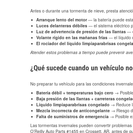
Antes o durante una tormenta de nieve, presta atención
Arranque lento del motor
— la batería puede estar
Luces delanteras débiles
— el sistema eléctrico 
Luz de advertencia de presión de las llantas
— e
Volante rígido en las mañanas frías
— el líquido d
El rociador del líquido limpiaparabrisas congel
Atender estos problemas a tiempo puede prevenir aver
¿Qué sucede cuando un vehículo no 
No preparar tu vehículo para las condiciones inverna
Batería débil + temperaturas bajo cero
→ Posible
Baja presión de las llantas + carreteras congel
Líquido limpiaparabrisas congelado
→ Reduce la
Mezcla incorrecta de anticongelante
→ Riesgo de
Falta de suministros de emergencia
→ Posible ex
Las tormentas invernales pueden convertir problemas 
O’Reilly Auto Parts #1455 en Crossett, AR, antes de qu