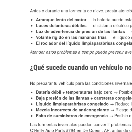
Antes o durante una tormenta de nieve, presta atención
Arranque lento del motor
— la batería puede estar
Luces delanteras débiles
— el sistema eléctrico 
Luz de advertencia de presión de las llantas
— e
Volante rígido en las mañanas frías
— el líquido d
El rociador del líquido limpiaparabrisas congel
Atender estos problemas a tiempo puede prevenir aver
¿Qué sucede cuando un vehículo no 
No preparar tu vehículo para las condiciones invern
Batería débil + temperaturas bajo cero
→ Posible
Baja presión de las llantas + carreteras congel
Líquido limpiaparabrisas congelado
→ Reduce la
Mezcla incorrecta de anticongelante
→ Riesgo de
Falta de suministros de emergencia
→ Posible ex
Las tormentas invernales pueden convertir problemas 
O’Reilly Auto Parts #794 en De Queen, AR, antes de qu