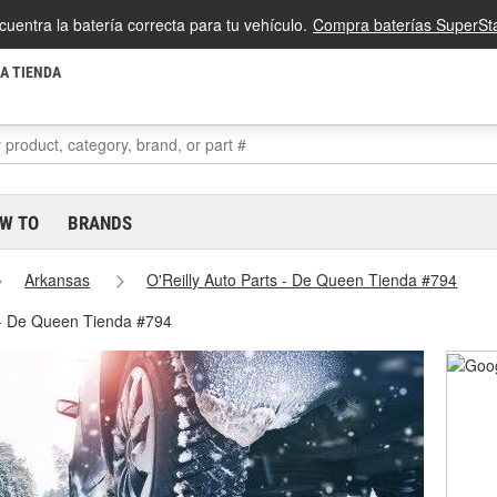
cuentra la batería correcta para tu vehículo.
Compra baterías SuperSta
LA TIENDA
W TO
BRANDS
Arkansas
O'Reilly Auto Parts - De Queen Tienda #794
 - De Queen Tienda #794