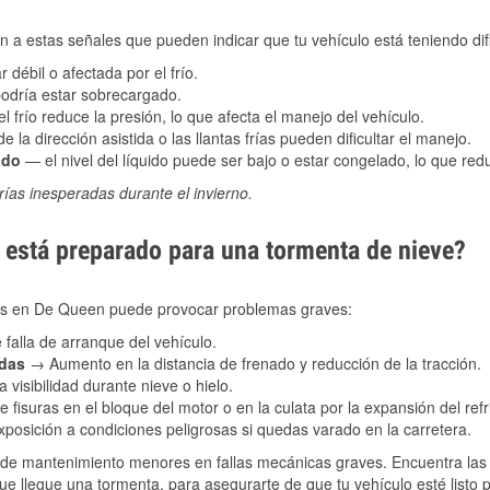
 a estas señales que pueden indicar que tu vehículo está teniendo difi
 débil o afectada por el frío.
podría estar sobrecargado.
l frío reduce la presión, lo que afecta el manejo del vehículo.
e la dirección asistida o las llantas frías pueden dificultar el manejo.
ado
— el nivel del líquido puede ser bajo o estar congelado, lo que reduc
ías inesperadas durante el invierno.
está preparado para una tormenta de nieve?
ales en De Queen puede provocar problemas graves:
 falla de arranque del vehículo.
adas
→ Aumento en la distancia de frenado y reducción de la tracción.
 visibilidad durante nieve o hielo.
 fisuras en el bloque del motor o en la culata por la expansión del refr
posición a condiciones peligrosas si quedas varado en la carretera.
de mantenimiento menores en fallas mecánicas graves. Encuentra las p
e llegue una tormenta, para asegurarte de que tu vehículo esté listo 