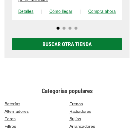
tienda #4743 para obtener más información.
visítanos en 109 East Van Buren, Eureka Springs,
AR.
Detalles
|
Cómo llegar
|
Compra ahora
De
BUSCAR OTRA TIENDA
Categorías populares
Baterías
Frenos
Alternadores
Radiadores
Faros
Bujías
Filtros
Arrancadores