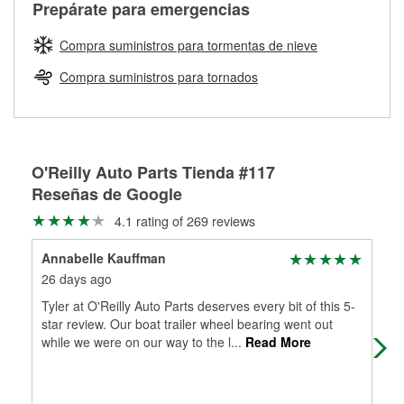
Más información sobre el Programa de Préstamo de
ser rectificados con seguridad. Si tus tambores o discos no
Prepárate para emergencias
averiada o determina los acoplamientos y la longitud
Herramientas de O'Reilly
pueden ser reutilizados, podemos ayudarte a encontrar las
adecuados para que te construyamos una nueva. O'Reilly
partes de reemplazo correctas para tu reparación.
Compra suministros para tormentas de nieve
Auto Parts tiene las mangueras y los acoples adecuados
Rectificación de tambores y discos de freno
para reparar el sistema hidráulico de tu maquinaria
Compra suministros para tornados
agrícola o de construcción.
Más información acerca del servicio de mangueras
hidráulicas a la medida en tu tienda local
O'Reilly Auto Parts Tienda #117
Reseñas de Google
4.1 rating of 269 reviews
Annabelle Kauffman
fra
26 days ago
1 m
Tyler at O'Reilly Auto Parts deserves every bit of this 5-
Gre
star review. Our boat trailer wheel bearing went out
while we were on our way to the l
...
Read More