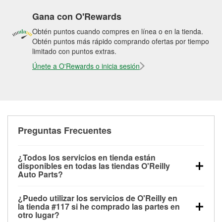
Gana con O'Rewards
Obtén puntos cuando compres en línea o en la tienda.
Obtén puntos más rápido comprando ofertas por tiempo
limitado con puntos extras.
Únete a O'Rewards o inicia sesión
Preguntas Frecuentes
¿Todos los servicios en tienda están
disponibles en todas las tiendas O'Reilly
Auto Parts?
Todos los servicios gratuitos de tienda, incluyendo
¿Puedo utilizar los servicios de O'Reilly en
las pruebas de batería, pruebas de alternador y
la tienda #117 si he comprado las partes en
motor de arranque, revisión de la luz “Check Engine”
otro lugar?