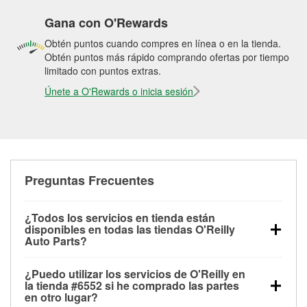
Gana con O'Rewards
Obtén puntos cuando compres en línea o en la tienda.
Obtén puntos más rápido comprando ofertas por tiempo
limitado con puntos extras.
Únete a O'Rewards o inicia sesión
Preguntas Frecuentes
¿Todos los servicios en tienda están
disponibles en todas las tiendas O'Reilly
Auto Parts?
Todos los servicios gratuitos de tienda, incluyendo
¿Puedo utilizar los servicios de O'Reilly en
las pruebas de batería, pruebas de alternador y
la tienda #6552 si he comprado las partes
motor de arranque, revisión de la luz “Check Engine”
en otro lugar?