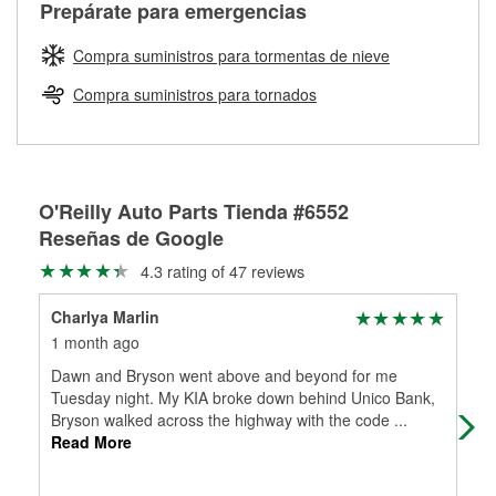
Más información sobre el Programa de Préstamo de
ser rectificados con seguridad. Si tus tambores o discos no
Prepárate para emergencias
averiada o determina los acoplamientos y la longitud
Herramientas de O'Reilly
pueden ser reutilizados, podemos ayudarte a encontrar las
adecuados para que te construyamos una nueva. O'Reilly
partes de reemplazo correctas para tu reparación.
Compra suministros para tormentas de nieve
Auto Parts tiene las mangueras y los acoples adecuados
Rectificación de tambores y discos de freno
para reparar el sistema hidráulico de tu maquinaria
Compra suministros para tornados
agrícola o de construcción.
Más información acerca del servicio de mangueras
hidráulicas a la medida en tu tienda local
O'Reilly Auto Parts Tienda #6552
Reseñas de Google
4.3 rating of 47 reviews
Charlya Marlin
Kev
1 month ago
5 m
Dawn and Bryson went above and beyond for me
Go
Tuesday night. My KIA broke down behind Unico Bank,
Bryson walked across the highway with the code
...
Read More