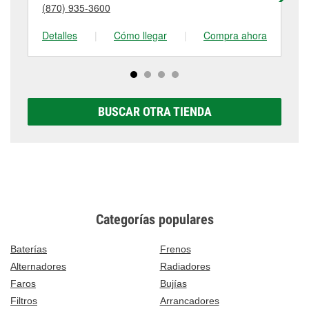
detalles, contáctanos al
(870) 483-1033
o visítanos
(870) 935-3600
(8
tienda #757 para obtener más información.
en 129 Highway 463 N, Trumann, AR.
Detalles
|
Cómo llegar
|
Compra ahora
De
BUSCAR OTRA TIENDA
Categorías populares
Baterías
Frenos
Alternadores
Radiadores
Faros
Bujías
Filtros
Arrancadores