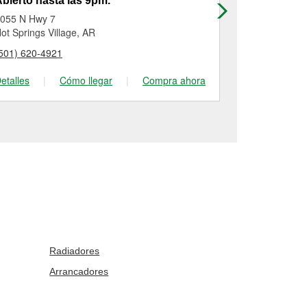
bierto hasta las 9pm.
Abierto has
055 N Hwy 7
1215 Martin L
ot Springs Village, AR
Malvern, AR
501) 620-4921
(501) 332-49
etalles
|
Cómo llegar
|
Compra ahora
Detalles
|
Radiadores
Arrancadores