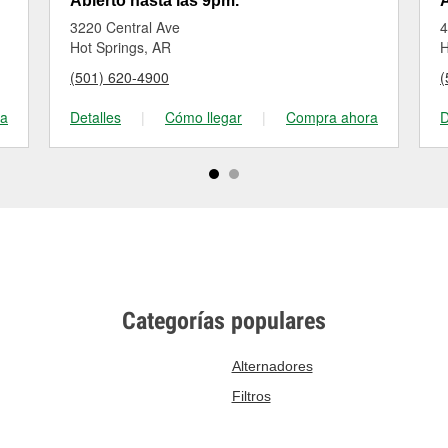
Abierto hasta las 9pm.
A
3220 Central Ave
4
Hot Springs, AR
H
(501) 620-4900
(
ra
Detalles
|
Cómo llegar
|
Compra ahora
D
Categorías populares
Alternadores
Filtros