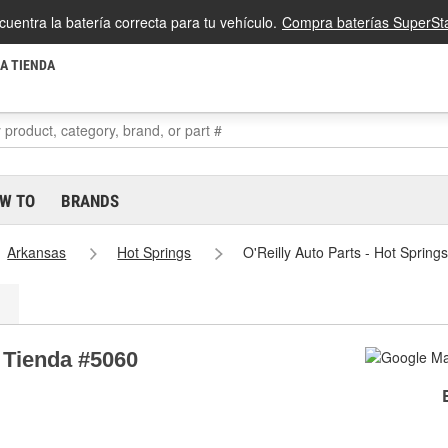
cuentra la batería correcta para tu vehículo.
Compra baterías SuperSta
LA TIENDA
W TO
BRANDS
Arkansas
Hot Springs
O'Reilly Auto Parts - Hot Sprin
s Tienda #5060