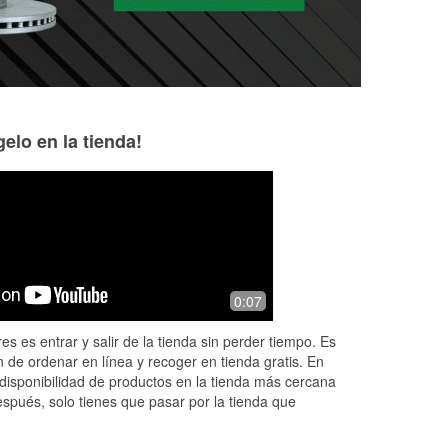
elo en la tienda!
Justin Koonce
Mary G
4 months ago
4 months ago
ice
I had been having major problems
I needed one of m
0:07
 to
with my car just dying in the middle of
and they were kin
l
the road when I came to a stop or
put it on for me. I 
es es entrar y salir de la tienda sin perder tiempo. Es
ad
slowed down. It was even kickin
something that they
 de ordenar en línea y recoger en tienda gratis. En
around
...
Read More
...
Read More
disponibilidad de productos en la tienda más cercana
espués, solo tienes que pasar por la tienda que