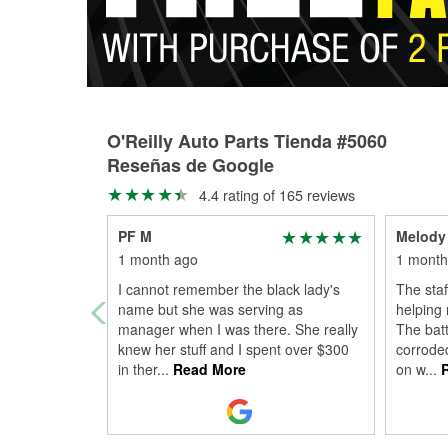
O'Reilly Auto Parts Tienda #5060
Reseñas de Google
4.4 rating of 165 reviews
PF M
Melody
1 month ago
1 month
I cannot remember the black lady's
The sta
name but she was serving as
helping
manager when I was there. She really
The batt
knew her stuff and I spent over $300
corroded
in ther
...
Read More
on w
...
R