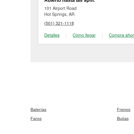
Abierto hasta las 9pm.
101 Airport Road
Hot Springs, AR
(501) 321-1118
Detalles
|
Cómo llegar
|
Compra aho
Baterías
Frenos
Faros
Bujías