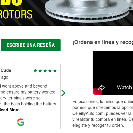
¡Ordena en línea y recóg
ESCRIBE UNA RESEÑA
 Cude
Heidi West
 ago
3 months ago
ff went above and beyond
Excellent clean store fantastic serv
 me ensure my battery worked.
very happy easily accessible to get
ery terminals were so
from their neighborhood that's loca
En ocasiones, lo único que quier
, the bolts holding the battery
right around the corner from
...
Re
por eso que ofrecemos la opción
ead More
More
OReillyAuto.com, puedes ver la 
y realizar tu compra en línea. D
elegiste y recoger tu orden.