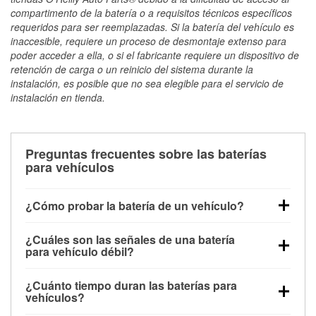
compartimento de la batería o a requisitos técnicos específicos
requeridos para ser reemplazadas. Si la batería del vehículo es
inaccesible, requiere un proceso de desmontaje extenso para
poder acceder a ella, o si el fabricante requiere un dispositivo de
retención de carga o un reinicio del sistema durante la
instalación, es posible que no sea elegible para el servicio de
instalación en tienda.
Preguntas frecuentes sobre las baterías
para vehículos
¿Cómo probar la batería de un vehículo?
Puedes probar la batería de un vehículo de varias
¿Cuáles son las señales de una batería
maneras. El método más rápido es utilizar un
para vehículo débil?
multímetro: con el vehículo apagado, conecta los
Una batería débil suele dar algunas señales de
cables a las terminales de la batería y verifica el
¿Cuánto tiempo duran las baterías para
advertencia. Un arranque lento del motor, faros
voltaje: una batería en buen estado y totalmente
vehículos?
tenues, chasquidos al girar la llave o luces de
cargada debería indicar unos 12.6 voltios. Es