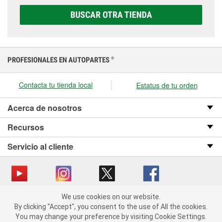
elegir la que sea correcta para tu vehículo y
BUSCAR OTRA TIENDA
presupuesto.
PROFESIONALES EN AUTOPARTES
®
Contacta tu tienda local
Estatus de tu orden
Acerca de nosotros
Recursos
Servicio al cliente
We use cookies on our website.
Copyright © 2008-2026 O’Reilly Auto Parts v OST_3.2.0.0.729 (3) cv1361
We use cookies on our website. By clicking "Accept", you consent
By clicking "Accept", you consent to the use of All the cookies.
catalog_main
to the use of All the cookies.
You may change your preference by visiting Cookie Settings.
You may change your preference by visiting Cookie Settings.