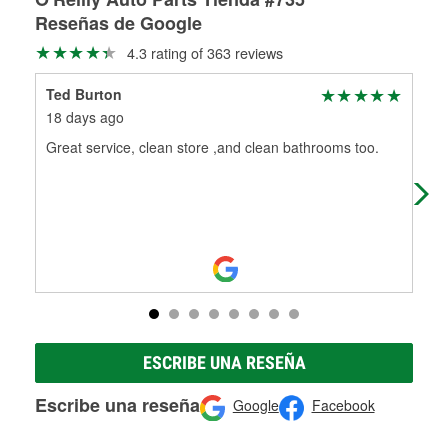
Reseñas de Google
4.3 rating of 363 reviews
Ted Burton
Der
18 days ago
1 m
Great service, clean store ,and clean bathrooms too.
The
rea
ESCRIBE UNA RESEÑA
Escribe una reseña
Google
Facebook