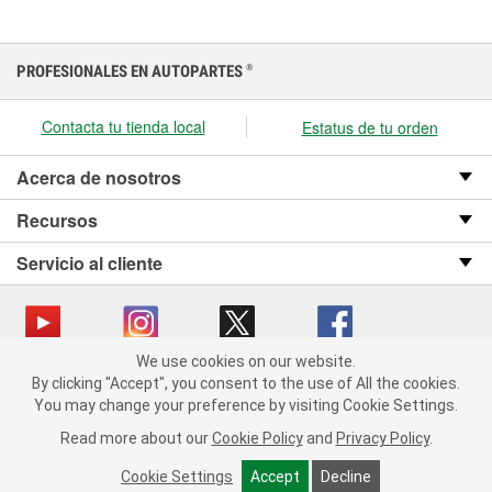
PROFESIONALES EN AUTOPARTES
®
Contacta tu tienda local
Estatus de tu orden
Acerca de nosotros
Recursos
Servicio al cliente
We use cookies on our website.
We use cookies on our website. By clicking "Accept", you consent
Copyright © 2008-2026 O’Reilly Auto Parts v OST_3.2.0.0.729 (3) cv1361
By clicking "Accept", you consent to the use of All the cookies.
to the use of All the cookies.
catalog_main
You may change your preference by visiting Cookie Settings.
You may change your preference by visiting Cookie Settings.
Política de privacidad
Ley de transparencia en las cadenas de suministro
Read more about our
Read more about our
Cookie Policy
Cookie Policy
and
and
Privacy Policy
Privacy Policy
.
.
de California
Cookie Settings
Cookie Settings
Accept
Accept
Decline
Decline