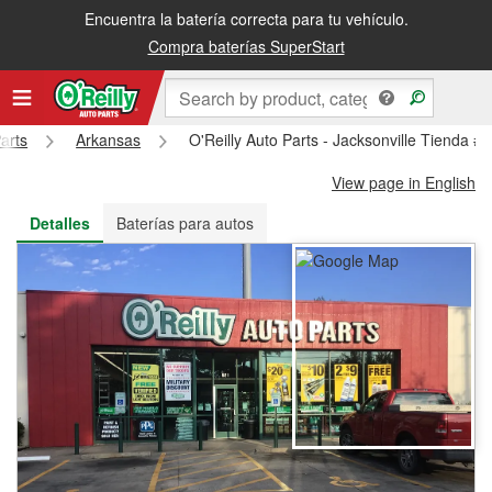
Encuentra la batería correcta para tu vehículo.
Recibe tu orden gratis al día siguiente o recógela en la tienda
Compra baterías SuperStart
arts
Arkansas
O'Reilly Auto Parts - Jacksonville Tienda #
View page in English
Detalles
Baterías para autos