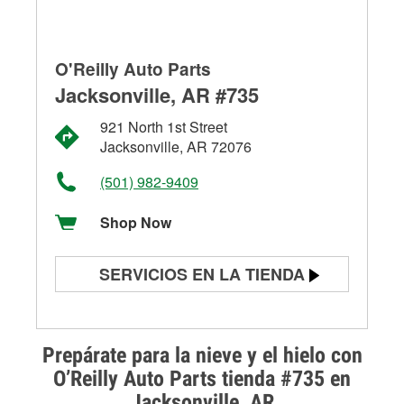
O'Reilly Auto Parts
Jacksonville, AR #735
921 North 1st Street
Jacksonville, AR 72076
(501) 982-9409
Shop Now
SERVICIOS EN LA TIENDA
Prueba de batería
Prueba de alternadores y
Prepárate para la nieve y el hielo con
arrancadores
O’Reilly Auto Parts tienda #735 en
Jacksonville, AR