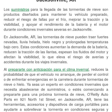
Revisión de la luz "Check Engine"
Los
suministros
para la llegada de las tormentas de nieve son
Reciclaje de baterías y aceite
productos diseñados para mantener tu vehículo preparado,
reducir el riesgo de fallas por el frío, mejorar la tracción y la
Instalación de bombillas de faros
visibilidad, y apoyar el rendimiento de la batería y el motor
Instalación de limpiaparabrisas
durante condiciones invernales severas en Jacksonville.
En Jacksonville, AR, las tormentas de nieve pueden traer fuertes
Programa de Préstamo de
nevadas, lluvia helada, hielo negro y prolongadas temperaturas
Herramientas
bajo cero. Estas condiciones aumentan la demanda de la batería,
reducen la tracción de las llantas, espesan los fluidos del motor y
Mezcla de pinturas
afectan la visibilidad, lo que eleva el riesgo de averías y
accidentes durante los viajes invernales.
Rectificación de tambores y discos de
Al
prepararte con anticipación para el clima invernal
, reduces la
freno
probabilidad de que el vehículo no arranque, de perder el control
o de enfrentar emergencias en la carretera durante tormentas de
Mangueras hidráulicas a la medida
nieve o hielo. Ya seas un experto en condiciones invernales que
necesita abastecerse de suministros, o estés comenzando a
Snowstorm Supplies
prepararte para una próxima tormenta de nieve, O’Reilly Auto
Parts en 921 North 1st Street, en Jacksonville, AR, tiene las
Tornado Supplies
herramientas, accesorios y dispositivos de carga portátiles para
Conoce más
ayudarte a sobrellevar la tormenta en condiciones seguras y