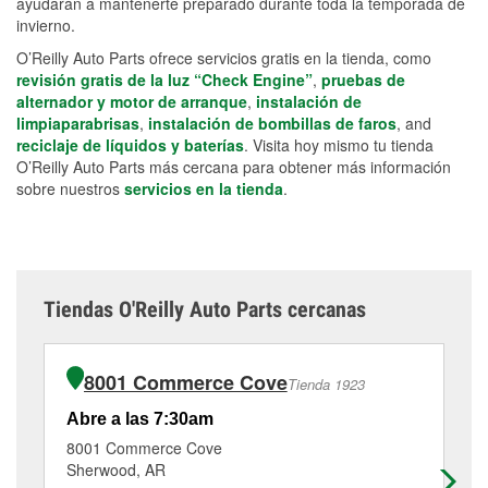
ayudarán a mantenerte preparado durante toda la temporada de
invierno.
O’Reilly Auto Parts ofrece servicios gratis en la tienda, como
revisión gratis de la luz “Check Engine”
,
pruebas de
alternador y motor de arranque
,
instalación de
limpiaparabrisas
,
instalación de bombillas de faros
, and
reciclaje de líquidos y baterías
. Visita hoy mismo tu tienda
O’Reilly Auto Parts más cercana para obtener más información
sobre nuestros
servicios en la tienda
.
Tiendas O'Reilly Auto Parts cercanas
8001 Commerce Cove
Tienda 1923
Abre a las 7:30am
Ab
8001 Commerce Cove
26
Sherwood, AR
Ca