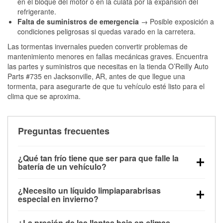
en el bloque del motor o en la culata por la expansión del
refrigerante.
Falta de suministros de emergencia
→ Posible exposición a
condiciones peligrosas si quedas varado en la carretera.
Las tormentas invernales pueden convertir problemas de
mantenimiento menores en fallas mecánicas graves. Encuentra
las partes y suministros que necesitas en la tienda O’Reilly Auto
Parts #735 en Jacksonville, AR, antes de que llegue una
tormenta, para asegurarte de que tu vehículo esté listo para el
clima que se aproxima.
Preguntas frecuentes
¿Qué tan frío tiene que ser para que falle la
batería de un vehículo?
La capacidad de la batería comienza a disminuir por
¿Necesito un líquido limpiaparabrisas
debajo de los 32 °F y puede perder hasta la mitad de
especial en invierno?
su potencia de arranque cerca de los 0 °F, lo que
Sí. El líquido limpiaparabrisas para invierno resiste
aumenta la probabilidad de que el vehículo no
¿La presión de las llantas baja en climas