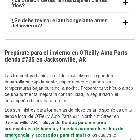
la congelación y ayuda a disolver la sal y la nieve
arranque.
fríos?
derretida en la carretera para mejorar la visibilidad.
Sí. La presión de las llantas normalmente disminuye
¿Se debe revisar el anticongelante antes
alrededor de 1 PSI por cada 10 °F que baja la
del invierno?
temperatura. Puedes obtener más información sobre
Sí. Una mezcla adecuada del anticongelante protege
la baja presión en invierno en nuestro artículo.
el motor contra la congelación, las grietas internas y
el sobrecalentamiento en condiciones de frío
Prepárate para el invierno en O’Reilly Auto Parts
extremo. Aprende cómo comprobar la protección
tienda #735 en Jacksonville, AR
anticongelante en nuestra sección How-To.
Las tormentas de nieve o hielo en Jacksonville pueden
desarrollarse rápidamente, especialmente cuando las
temperaturas bajan durante la noche. Preparar tu vehículo antes
de una tormenta mejora la confiabilidad, la seguridad y el
desempeño de arranque en frío.
Los suministros para tormentas de nieve están disponibles en tu
tienda local de O’Reilly Auto Parts 921 North 1st Street en
Jacksonville, AR, incluyendo
fluidos para invierno
,
arrancadores de batería
y
baterías automotrices
,
kits de
emergencia
, y
accesorios para clima frío
los cuales te