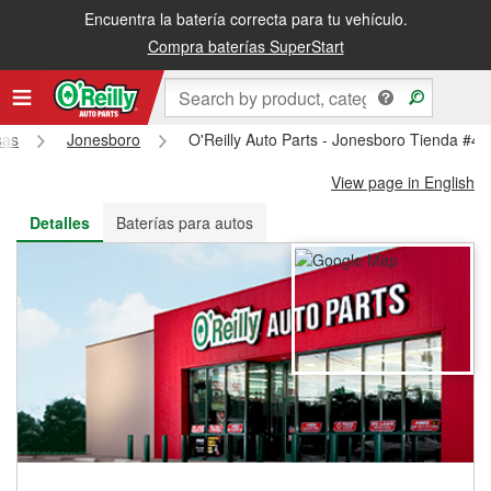
Encuentra la batería correcta para tu vehículo.
Recibe tu orden gratis al día siguiente o recógela en la tienda
Compra baterías SuperStart
sas
Jonesboro
O'Reilly Auto Parts - Jonesboro Tienda #4
View page in English
Detalles
Baterías para autos