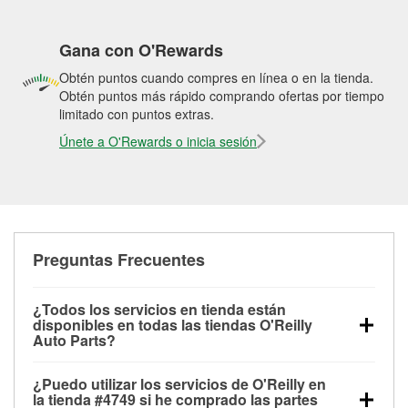
Gana con O'Rewards
Obtén puntos cuando compres en línea o en la tienda.
Obtén puntos más rápido comprando ofertas por tiempo
limitado con puntos extras.
Únete a O'Rewards o inicia sesión
Preguntas Frecuentes
¿Todos los servicios en tienda están
disponibles en todas las tiendas O'Reilly
Auto Parts?
Todos los servicios gratuitos de tienda, incluyendo
¿Puedo utilizar los servicios de O'Reilly en
las pruebas de batería, pruebas de alternador y
la tienda #4749 si he comprado las partes