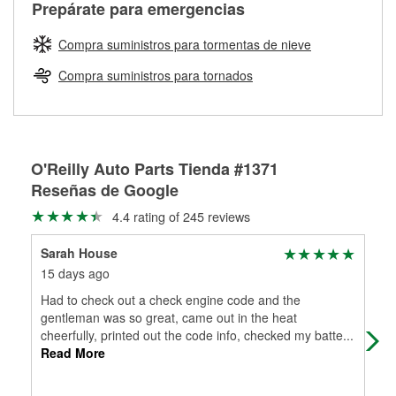
Más información sobre el Programa de Préstamo de
ser rectificados con seguridad. Si tus tambores o discos no
Prepárate para emergencias
averiada o determina los acoplamientos y la longitud
Herramientas de O'Reilly
pueden ser reutilizados, podemos ayudarte a encontrar las
adecuados para que te construyamos una nueva. O'Reilly
partes de reemplazo correctas para tu reparación.
Compra suministros para tormentas de nieve
Auto Parts tiene las mangueras y los acoples adecuados
Rectificación de tambores y discos de freno
para reparar el sistema hidráulico de tu maquinaria
Compra suministros para tornados
agrícola o de construcción.
Más información acerca del servicio de mangueras
hidráulicas a la medida en tu tienda local
O'Reilly Auto Parts Tienda #1371
Reseñas de Google
4.4 rating of 245 reviews
Sarah House
Ro
15 days ago
7 m
Had to check out a check engine code and the
Kno
gentleman was so great, came out in the heat
cheerfully, printed out the code info, checked my batte
...
Read More