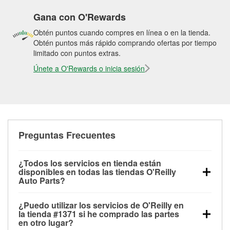
Gana con O'Rewards
Obtén puntos cuando compres en línea o en la tienda.
Obtén puntos más rápido comprando ofertas por tiempo
limitado con puntos extras.
Únete a O'Rewards o inicia sesión
Preguntas Frecuentes
¿Todos los servicios en tienda están
disponibles en todas las tiendas O'Reilly
Auto Parts?
Todos los servicios gratuitos de tienda, incluyendo
¿Puedo utilizar los servicios de O'Reilly en
las pruebas de batería, pruebas de alternador y
la tienda #1371 si he comprado las partes
motor de arranque, revisión de la luz “Check Engine”
en otro lugar?