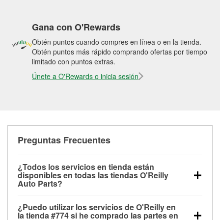
Gana con O'Rewards
Obtén puntos cuando compres en línea o en la tienda.
Obtén puntos más rápido comprando ofertas por tiempo
limitado con puntos extras.
Únete a O'Rewards o inicia sesión
Preguntas Frecuentes
¿Todos los servicios en tienda están
disponibles en todas las tiendas O'Reilly
Auto Parts?
Todos los servicios gratuitos de tienda, incluyendo
¿Puedo utilizar los servicios de O'Reilly en
las pruebas de batería, pruebas de alternador y
la tienda #774 si he comprado las partes en