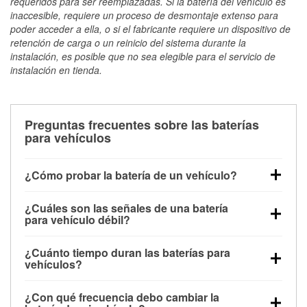
requeridos para ser reemplazadas. Si la batería del vehículo es
inaccesible, requiere un proceso de desmontaje extenso para
poder acceder a ella, o si el fabricante requiere un dispositivo de
retención de carga o un reinicio del sistema durante la
instalación, es posible que no sea elegible para el servicio de
instalación en tienda.
Preguntas frecuentes sobre las baterías
para vehículos
¿Cómo probar la batería de un vehículo?
Puedes probar la batería de un vehículo de varias
¿Cuáles son las señales de una batería
maneras. El método más rápido es utilizar un
para vehículo débil?
multímetro: con el vehículo apagado, conecta los
Una batería débil suele dar algunas señales de
cables a las terminales de la batería y verifica el
¿Cuánto tiempo duran las baterías para
advertencia. Un arranque lento del motor, faros
voltaje: una batería en buen estado y totalmente
vehículos?
tenues, chasquidos al girar la llave o luces de
cargada debería indicar unos 12.6 voltios. Es
La mayoría de las baterías para vehículos duran
advertencia en el tablero pueden ser indicaciones de
importante saber que las baterías descargadas a
¿Con qué frecuencia debo cambiar la
entre 3 y 5 años. La duración exacta depende de los
que la batería tiene una potencia de carga débil.
veces pueden mostrar una carga completa, y un