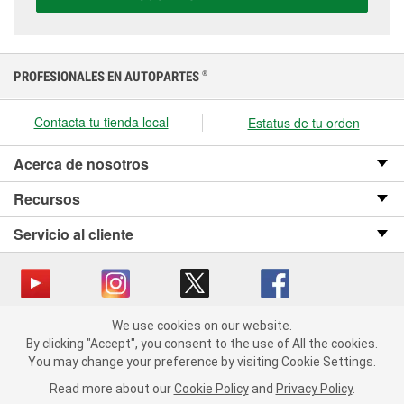
presupuesto.
PROFESIONALES EN AUTOPARTES
®
Contacta tu tienda local
Estatus de tu orden
Acerca de nosotros
Recursos
Servicio al cliente
We use cookies on our website.
Copyright © 2008-2026 O’Reilly Auto Parts v OST_3.2.0.0.729 (3) cv1361
We use cookies on our website. By clicking "Accept", you consent
By clicking "Accept", you consent to the use of All the cookies.
catalog_main
to the use of All the cookies.
You may change your preference by visiting Cookie Settings.
You may change your preference by visiting Cookie Settings.
Política de privacidad
Ley de transparencia en las cadenas de suministro
Read more about our
Read more about our
Cookie Policy
Cookie Policy
and
and
Privacy Policy
Privacy Policy
.
.
de California