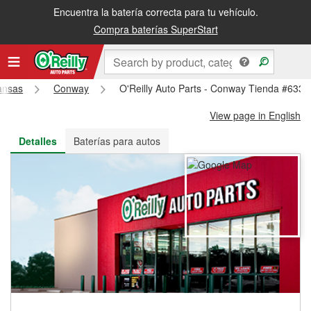
Encuentra la batería correcta para tu vehículo.
Recibe tu orden gratis al día siguiente o recógela en la tienda
Compra baterías SuperStart
ansas
Conway
O'Reilly Auto Parts - Conway Tienda #6330
View page in English
Detalles
Baterías para autos