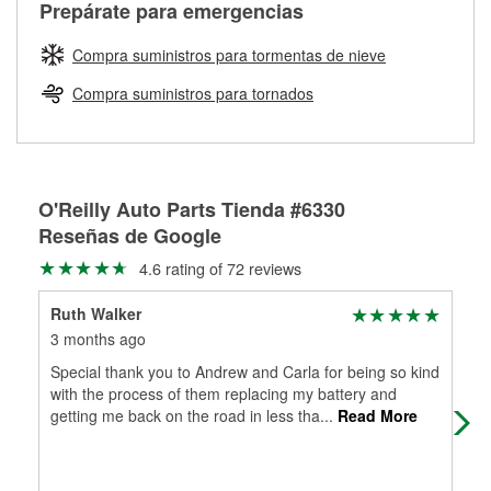
Más información sobre el Programa de Préstamo de
ser rectificados con seguridad. Si tus tambores o discos no
Prepárate para emergencias
averiada o determina los acoplamientos y la longitud
Herramientas de O'Reilly
pueden ser reutilizados, podemos ayudarte a encontrar las
adecuados para que te construyamos una nueva. O'Reilly
partes de reemplazo correctas para tu reparación.
Compra suministros para tormentas de nieve
Auto Parts tiene las mangueras y los acoples adecuados
Rectificación de tambores y discos de freno
para reparar el sistema hidráulico de tu maquinaria
Compra suministros para tornados
agrícola o de construcción.
Más información acerca del servicio de mangueras
hidráulicas a la medida en tu tienda local
O'Reilly Auto Parts Tienda #6330
Reseñas de Google
4.6 rating of 72 reviews
Ruth Walker
Vic
3 months ago
5 m
Special thank you to Andrew and Carla for being so kind
Lov
with the process of them replacing my battery and
org
getting me back on the road in less tha
...
Read More
❤️ 