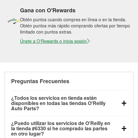
Gana con O'Rewards
Obtén puntos cuando compres en línea o en la tienda.
Obtén puntos más rápido comprando ofertas por tiempo
limitado con puntos extras.
Únete a O'Rewards o inicia sesión
Preguntas Frecuentes
¿Todos los servicios en tienda están
disponibles en todas las tiendas O'Reilly
Auto Parts?
Todos los servicios gratuitos de tienda, incluyendo
¿Puedo utilizar los servicios de O'Reilly en
las pruebas de batería, pruebas de alternador y
la tienda #6330 si he comprado las partes
motor de arranque, revisión de la luz “Check Engine”
en otro lugar?