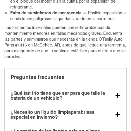
en el bloque del motor o en la culata por la expansión del
refrigerante.
Falta de suministros de emergencia
→ Posible exposición a
condiciones peligrosas si quedas varado en la carretera.
Las tormentas invernales pueden convertir problemas de
mantenimiento menores en fallas mecánicas graves. Encuentra
las partes y suministros que necesitas en la tienda O’Reilly Auto
Parts #1416 en McGehee, AR, antes de que llegue una tormenta,
para asegurarte de que tu vehículo esté listo para el clima que se
aproxima.
Preguntas frecuentes
¿Qué tan frío tiene que ser para que falle la
batería de un vehículo?
La capacidad de la batería comienza a disminuir por
¿Necesito un líquido limpiaparabrisas
debajo de los 32 °F y puede perder hasta la mitad de
especial en invierno?
su potencia de arranque cerca de los 0 °F, lo que
Sí. El líquido limpiaparabrisas para invierno resiste
aumenta la probabilidad de que el vehículo no
¿La presión de las llantas baja en climas