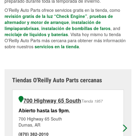
preparado durante toda la temporada de invierno.
O’Reilly Auto Parts ofrece servicios gratis en la tienda, como
revisión gratis de la luz “Check Engine”
,
pruebas de
alternador y motor de arranque
,
instalación de
limpiaparabrisas
,
instalación de bombillas de faros
, and
reciclaje de líquidos y baterías
. Visita hoy mismo tu tienda
O’Reilly Auto Parts más cercana para obtener más información
sobre nuestros
servicios en la tienda
.
Tiendas O'Reilly Auto Parts cercanas
700 Highway 65 South
Tienda 1957
Abierto hasta las 9pm.
Ab
700 Highway 65 South
63
Dumas, AR
La
(870) 382-2010
(8