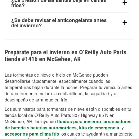
la congelación y ayuda a disolver la sal y la nieve
arranque.
fríos?
derretida en la carretera para mejorar la visibilidad.
Sí. La presión de las llantas normalmente disminuye
¿Se debe revisar el anticongelante antes
alrededor de 1 PSI por cada 10 °F que baja la
del invierno?
temperatura. Puedes obtener más información sobre
Sí. Una mezcla adecuada del anticongelante protege
la baja presión en invierno en nuestro artículo.
el motor contra la congelación, las grietas internas y
el sobrecalentamiento en condiciones de frío
Prepárate para el invierno en O’Reilly Auto Parts
extremo. Aprende cómo comprobar la protección
tienda #1416 en McGehee, AR
anticongelante en nuestra sección How-To.
Las tormentas de nieve o hielo en McGehee pueden
desarrollarse rápidamente, especialmente cuando las
temperaturas bajan durante la noche. Preparar tu vehículo antes
de una tormenta mejora la confiabilidad, la seguridad y el
desempeño de arranque en frío.
Los suministros para tormentas de nieve están disponibles en tu
tienda local de O’Reilly Auto Parts 307 Highway 65 N en
McGehee, AR, incluyendo
fluidos para invierno
,
arrancadores
de batería
y
baterías automotrices
,
kits de emergencia
, y
accesorios para clima frío
los cuales te ayudarán a mantenerte