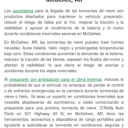
Revisión de la luz "Check Engine"
Los
suministros
para la llegada de las tormentas de nieve son
Reciclaje de baterías y aceite
productos diseñados para mantener tu vehículo preparado,
reducir el riesgo de fallas por el frío, mejorar la tracción y la
Instalación de bombillas de faros
visibilidad, y apoyar el rendimiento de la batería y el motor
Instalación de limpiaparabrisas
durante condiciones invernales severas en McGehee.
En McGehee, AR, las tormentas de nieve pueden traer fuertes
Programa de Préstamo de
nevadas, lluvia helada, hielo negro y prolongadas temperaturas
Herramientas
bajo cero. Estas condiciones aumentan la demanda de la batería,
reducen la tracción de las llantas, espesan los fluidos del motor y
Rectificación de tambores y discos de
afectan la visibilidad, lo que eleva el riesgo de averías y
freno
accidentes durante los viajes invernales.
Al
prepararte con anticipación para el clima invernal
, reduces la
Snowstorm Supplies
probabilidad de que el vehículo no arranque, de perder el control
o de enfrentar emergencias en la carretera durante tormentas de
Tornado Supplies
nieve o hielo. Ya seas un experto en condiciones invernales que
Conoce más
necesita abastecerse de suministros, o estés comenzando a
prepararte para una próxima tormenta de nieve, O’Reilly Auto
Parts en 307 Highway 65 N, en McGehee, AR, tiene las
herramientas, accesorios y dispositivos de carga portátiles para
ayudarte a sobrellevar la tormenta en condiciones seguras y