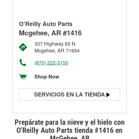
O'Reilly Auto Parts
Mcgehee, AR #1416
307 Highway 65 N
Mcgehee, AR 71654
(870) 222-3150
Shop Now
SERVICIOS EN LA TIENDA
Prueba de batería
Prueba de alternadores y
Prepárate para la nieve y el hielo con
arrancadores
O’Reilly Auto Parts tienda #1416 en
McGehee, AR