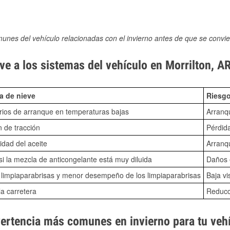
munes del vehículo relacionadas con el invierno antes de que se convie
e a los sistemas del vehículo en Morrilton, A
a de nieve
Riesgo
ios de arranque en temperaturas bajas
Arranq
n de tracción
Pérdida
idad del aceite
Arranqu
i la mezcla de anticongelante está muy diluida
Daños e
o limpiaparabrisas y menor desempeño de los limpiaparabrisas
Baja vi
la carretera
Reducci
vertencia más comunes en invierno para tu veh