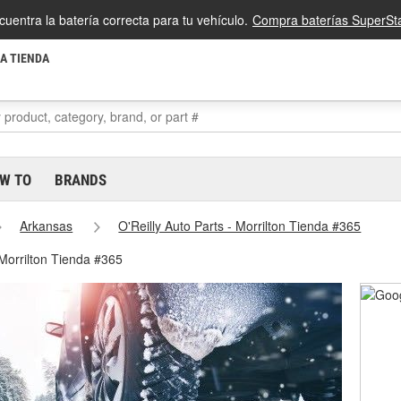
cuentra la batería correcta para tu vehículo.
Compra baterías SuperSta
LA TIENDA
W TO
BRANDS
Arkansas
O'Reilly Auto Parts - Morrilton Tienda #365
 Morrilton Tienda #365