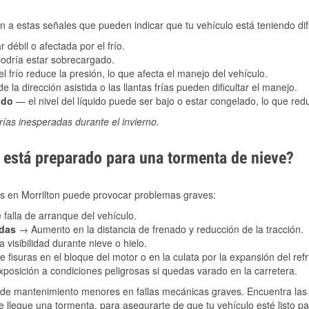
 a estas señales que pueden indicar que tu vehículo está teniendo difi
 débil o afectada por el frío.
podría estar sobrecargado.
l frío reduce la presión, lo que afecta el manejo del vehículo.
e la dirección asistida o las llantas frías pueden dificultar el manejo.
ado
— el nivel del líquido puede ser bajo o estar congelado, lo que reduc
ías inesperadas durante el invierno.
está preparado para una tormenta de nieve?
es en Morrilton puede provocar problemas graves:
 falla de arranque del vehículo.
adas
→ Aumento en la distancia de frenado y reducción de la tracción.
 visibilidad durante nieve o hielo.
 fisuras en el bloque del motor o en la culata por la expansión del refr
posición a condiciones peligrosas si quedas varado en la carretera.
de mantenimiento menores en fallas mecánicas graves. Encuentra las p
e llegue una tormenta, para asegurarte de que tu vehículo esté listo p