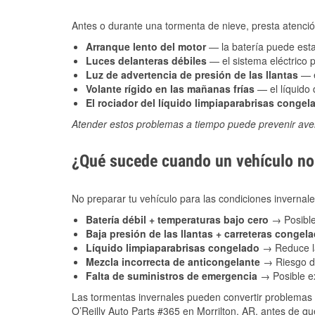
Antes o durante una tormenta de nieve, presta atención
Arranque lento del motor
— la batería puede estar
Luces delanteras débiles
— el sistema eléctrico 
Luz de advertencia de presión de las llantas
— e
Volante rígido en las mañanas frías
— el líquido d
El rociador del líquido limpiaparabrisas congel
Atender estos problemas a tiempo puede prevenir aver
¿Qué sucede cuando un vehículo no 
No preparar tu vehículo para las condiciones invernal
Batería débil + temperaturas bajo cero
→ Posible
Baja presión de las llantas + carreteras congel
Líquido limpiaparabrisas congelado
→ Reduce la
Mezcla incorrecta de anticongelante
→ Riesgo de
Falta de suministros de emergencia
→ Posible ex
Las tormentas invernales pueden convertir problemas 
O’Reilly Auto Parts #365 en Morrilton, AR, antes de qu