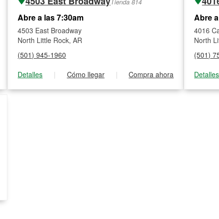
4503 East Broadway
Tienda 814
Abre a las 7:30am
Abre a
4503 East Broadway
4016 C
North Little Rock, AR
North Li
(501) 945-1960
(501) 7
Detalles
|
Cómo llegar
|
Compra ahora
Detalle