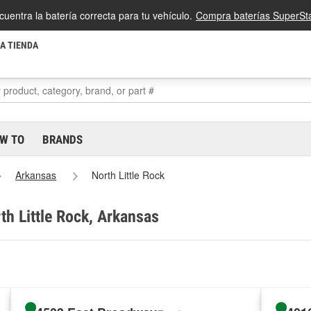
cuentra la batería correcta para tu vehículo.
Compra baterías SuperSta
LA TIENDA
W TO
BRANDS
Arkansas
North Little Rock
th Little Rock, Arkansas