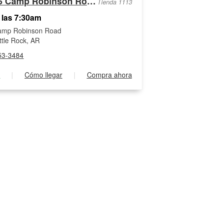
4016 Camp Robinson Road
Tienda 1113
 las 7:30am
amp Robinson Road
ttle Rock, AR
53-3484
s
|
Cómo llegar
|
Compra ahora