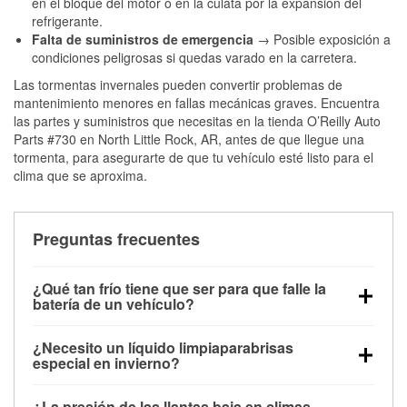
en el bloque del motor o en la culata por la expansión del
refrigerante.
Falta de suministros de emergencia
→ Posible exposición a
condiciones peligrosas si quedas varado en la carretera.
Las tormentas invernales pueden convertir problemas de
mantenimiento menores en fallas mecánicas graves. Encuentra
las partes y suministros que necesitas en la tienda O’Reilly Auto
Parts #730 en North Little Rock, AR, antes de que llegue una
tormenta, para asegurarte de que tu vehículo esté listo para el
clima que se aproxima.
Preguntas frecuentes
¿Qué tan frío tiene que ser para que falle la
batería de un vehículo?
La capacidad de la batería comienza a disminuir por
¿Necesito un líquido limpiaparabrisas
debajo de los 32 °F y puede perder hasta la mitad de
especial en invierno?
su potencia de arranque cerca de los 0 °F, lo que
Sí. El líquido limpiaparabrisas para invierno resiste
aumenta la probabilidad de que el vehículo no
¿La presión de las llantas baja en climas