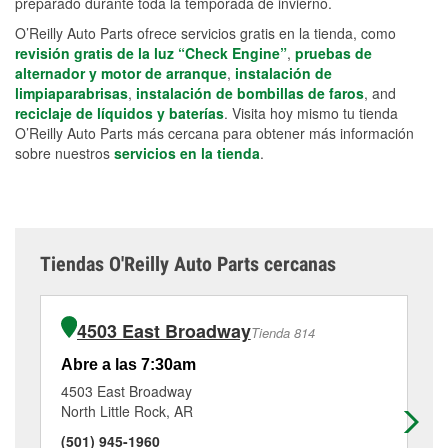
preparado durante toda la temporada de invierno.
O’Reilly Auto Parts ofrece servicios gratis en la tienda, como
revisión gratis de la luz “Check Engine”
,
pruebas de
alternador y motor de arranque
,
instalación de
limpiaparabrisas
,
instalación de bombillas de faros
, and
reciclaje de líquidos y baterías
. Visita hoy mismo tu tienda
O’Reilly Auto Parts más cercana para obtener más información
sobre nuestros
servicios en la tienda
.
Tiendas O'Reilly Auto Parts cercanas
4503 East Broadway
Tienda 814
Abre a las 7:30am
Ab
4503 East Broadway
40
North Little Rock, AR
Nor
(501) 945-1960
(5