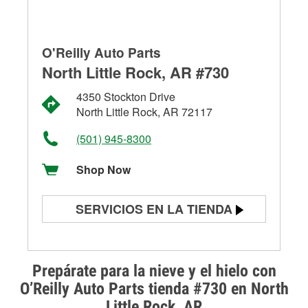
O'Reilly Auto Parts
North Little Rock, AR #730
4350 Stockton Drive
North Little Rock, AR 72117
(501) 945-8300
Shop Now
SERVICIOS EN LA TIENDA
Prueba de batería
Prueba de alternadores y
Prepárate para la nieve y el hielo con
arrancadores
O’Reilly Auto Parts tienda #730 en North
Little Rock, AR