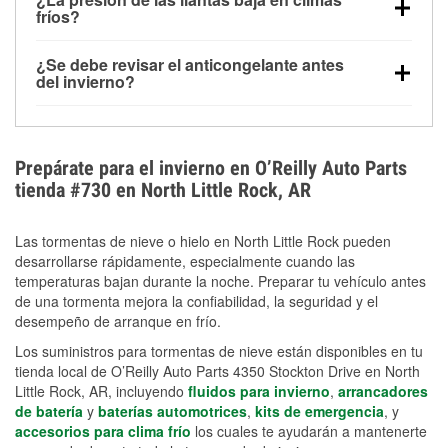
la congelación y ayuda a disolver la sal y la nieve
arranque.
fríos?
derretida en la carretera para mejorar la visibilidad.
Sí. La presión de las llantas normalmente disminuye
¿Se debe revisar el anticongelante antes
alrededor de 1 PSI por cada 10 °F que baja la
del invierno?
temperatura. Puedes obtener más información sobre
Sí. Una mezcla adecuada del anticongelante protege
la baja presión en invierno en nuestro artículo.
el motor contra la congelación, las grietas internas y
el sobrecalentamiento en condiciones de frío
Prepárate para el invierno en O’Reilly Auto Parts
extremo. Aprende cómo comprobar la protección
tienda #730 en North Little Rock, AR
anticongelante en nuestra sección How-To.
Las tormentas de nieve o hielo en North Little Rock pueden
desarrollarse rápidamente, especialmente cuando las
temperaturas bajan durante la noche. Preparar tu vehículo antes
de una tormenta mejora la confiabilidad, la seguridad y el
desempeño de arranque en frío.
Los suministros para tormentas de nieve están disponibles en tu
tienda local de O’Reilly Auto Parts 4350 Stockton Drive en North
Little Rock, AR, incluyendo
fluidos para invierno
,
arrancadores
de batería
y
baterías automotrices
,
kits de emergencia
, y
accesorios para clima frío
los cuales te ayudarán a mantenerte