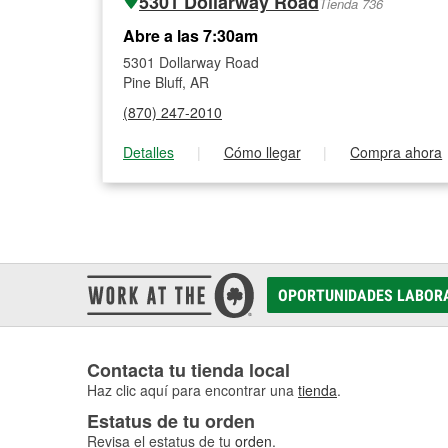
5301 Dollarway Road
Tienda 736
Abre a las 7:30am
5301 Dollarway Road
Pine Bluff, AR
(870) 247-2010
Detalles
|
Cómo llegar
|
Compra ahora
OPORTUNIDADES LABOR
Contacta tu tienda local
Haz clic aquí para encontrar una
tienda
.
Estatus de tu orden
Revisa el estatus de tu
orden
.