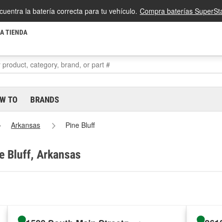
cuentra la batería correcta para tu vehículo.
Compra baterías SuperSta
LA TIENDA
W TO
BRANDS
Arkansas
Pine Bluff
e Bluff, Arkansas