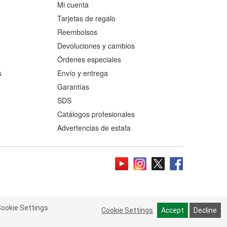
Mi cuenta
Tarjetas de regalo
Reembolsos
Devoluciones y cambios
Órdenes especiales
s
Envío y entrega
Garantías
SDS
Catálogos profesionales
Advertencias de estafa
ookie Settings.
 Cookie Settings.
Read more
Cookie Settings
Cookie Settings
Accept
Accept
Decline
Decline