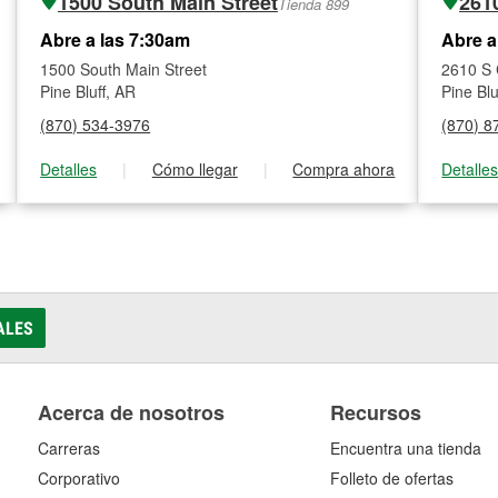
1500 South Main Street
261
Tienda 899
Abre a las 7:30am
Abre a
1500 South Main Street
2610 S
Pine Bluff, AR
Pine Blu
(870) 534-3976
(870) 8
Detalles
|
Cómo llegar
|
Compra ahora
Detalle
ALES
Acerca de nosotros
Recursos
Carreras
Encuentra una tienda
Corporativo
Folleto de ofertas