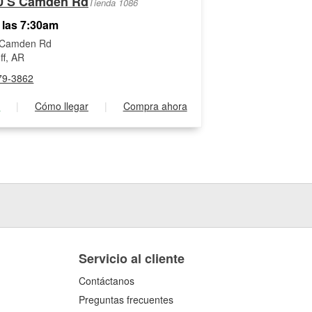
0 S Camden Rd
Tienda 1086
 las 7:30am
 Camden Rd
ff, AR
79-3862
s
|
Cómo llegar
|
Compra ahora
Servicio al cliente
Contáctanos
Preguntas frecuentes