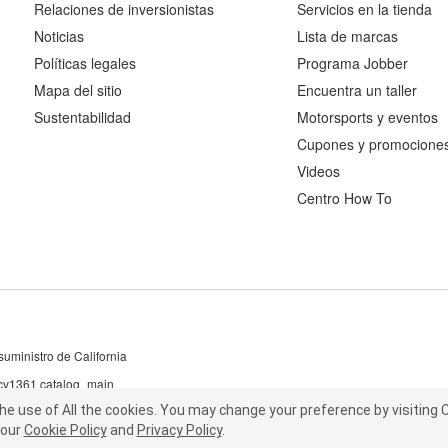
Relaciones de inversionistas
Servicios en la tienda
Noticias
Lista de marcas
Políticas legales
Programa Jobber
Mapa del sitio
Encuentra un taller
Sustentabilidad
Motorsports y eventos
Cupones y promocione
Videos
Centro How To
uministro de California
 cv1361 catalog_main
the use of All the cookies.
he use of All the cookies.
You may change your preference by visiting C
You may change your preference by visiting
our
t our
Cookie Policy
Cookie Policy
and
and
Privacy Policy
Privacy Policy
.
.