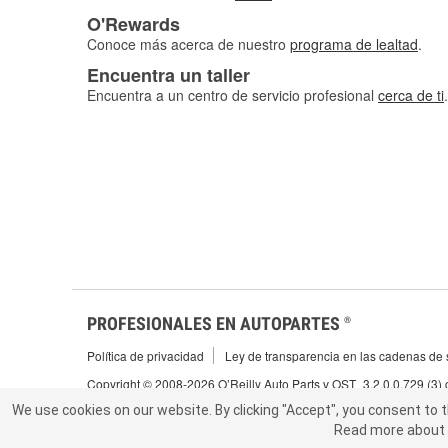
O'Rewards
Conoce más acerca de nuestro
programa de lealtad
.
Encuentra un taller
Encuentra a un centro de servicio profesional
cerca de ti
.
PROFESIONALES EN AUTOPARTES
®
Política de privacidad
Ley de transparencia en las cadenas de s
Copyright © 2008-2026 O’Reilly Auto Parts v OST_3.2.0.0.729 (3)
We use cookies on our website.
We use cookies on our website. By clicking "Accept", you consent to 
By clicking "Accept", you consent to t
Read more about 
abou