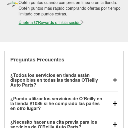
Obtén puntos cuando compres en línea o en la tienda.
Obtén puntos más rápido comprando ofertas por tiempo
limitado con puntos extras.
Únete a O'Rewards o inicia sesión
Preguntas Frecuentes
¿Todos los servicios en tienda están
disponibles en todas las tiendas O'Reilly
Auto Parts?
Todos los servicios gratuitos de tienda, incluyendo
¿Puedo utilizar los servicios de O'Reilly en
las pruebas de batería, pruebas de alternador y
la tienda #1086 si he comprado las partes
motor de arranque, revisión de la luz “Check Engine”
en otro lugar?
con O'Reilly VeriScan® e instalación de
Puedes solicitar la mayoría de los servicios en tienda
limpiaparabrisas o bombillas, están disponibles en
¿Necesito hacer una cita previa para los
de O'Reilly Auto Parts que estén disponibles en la
todas las tiendas O'Reilly Auto Parts. La tienda
servicios de O'Reilly Auto Parts?