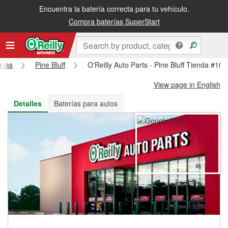
Encuentra la batería correcta para tu vehículo.
Recibe tu orden gratis al día siguiente o recógela en la tienda
Compra baterías SuperStart
nsas
Pine Bluff
O'Reilly Auto Parts - Pine Bluff Tienda #108
View page in English
Detalles
Baterías para autos