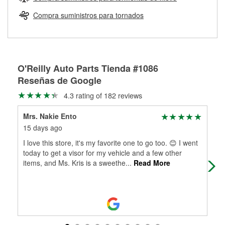
Más información sobre el Programa de Préstamo de
ser rectificados con seguridad. Si tus tambores o discos no
Herramientas de O'Reilly
pueden ser reutilizados, podemos ayudarte a encontrar las
Compra suministros para tornados
partes de reemplazo correctas para tu reparación.
Rectificación de tambores y discos de freno
O'Reilly Auto Parts Tienda #1086
Reseñas de Google
4.3 rating of 182 reviews
Mrs. Nakie Ento
Bry
15 days ago
24 
I love this store, it's my favorite one to go too. 😊 I went
Goo
today to get a visor for my vehicle and a few other
items, and Ms. Kris is a sweethe
...
Read More