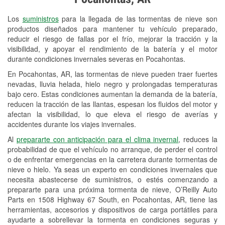
Revisión de la luz "Check Engine"
Los
suministros
para la llegada de las tormentas de nieve son
Reciclaje de baterías y aceite
productos diseñados para mantener tu vehículo preparado,
reducir el riesgo de fallas por el frío, mejorar la tracción y la
Instalación de bombillas de faros
visibilidad, y apoyar el rendimiento de la batería y el motor
Instalación de limpiaparabrisas
durante condiciones invernales severas en Pocahontas.
En Pocahontas, AR, las tormentas de nieve pueden traer fuertes
Programa de Préstamo de
nevadas, lluvia helada, hielo negro y prolongadas temperaturas
Herramientas
bajo cero. Estas condiciones aumentan la demanda de la batería,
reducen la tracción de las llantas, espesan los fluidos del motor y
Mezcla de pinturas
afectan la visibilidad, lo que eleva el riesgo de averías y
accidentes durante los viajes invernales.
Rectificación de tambores y discos de
Al
prepararte con anticipación para el clima invernal
, reduces la
freno
probabilidad de que el vehículo no arranque, de perder el control
o de enfrentar emergencias en la carretera durante tormentas de
Mangueras hidráulicas a la medida
nieve o hielo. Ya seas un experto en condiciones invernales que
necesita abastecerse de suministros, o estés comenzando a
Snowstorm Supplies
prepararte para una próxima tormenta de nieve, O’Reilly Auto
Parts en 1508 Highway 67 South, en Pocahontas, AR, tiene las
Tornado Supplies
herramientas, accesorios y dispositivos de carga portátiles para
Conoce más
ayudarte a sobrellevar la tormenta en condiciones seguras y