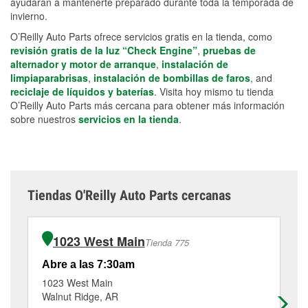
ayudarán a mantenerte preparado durante toda la temporada de
invierno.
O’Reilly Auto Parts ofrece servicios gratis en la tienda, como
revisión gratis de la luz “Check Engine”
,
pruebas de
alternador y motor de arranque
,
instalación de
limpiaparabrisas
,
instalación de bombillas de faros
, and
reciclaje de líquidos y baterías
. Visita hoy mismo tu tienda
O’Reilly Auto Parts más cercana para obtener más información
sobre nuestros
servicios en la tienda
.
Tiendas O'Reilly Auto Parts cercanas
1023 West Main
Tienda 775
Abre a las 7:30am
Ab
1023 West Main
13
Walnut Ridge, AR
Co