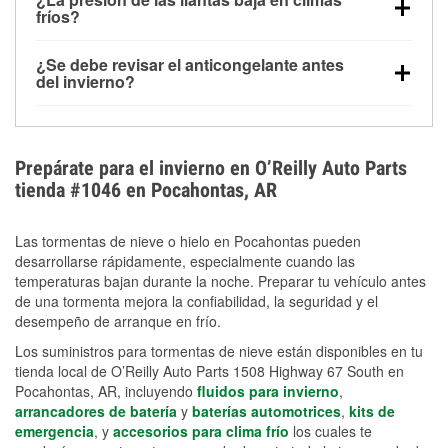
la congelación y ayuda a disolver la sal y la nieve
arranque.
fríos?
derretida en la carretera para mejorar la visibilidad.
Sí. La presión de las llantas normalmente disminuye
¿Se debe revisar el anticongelante antes
alrededor de 1 PSI por cada 10 °F que baja la
del invierno?
temperatura. Puedes obtener más información sobre
Sí. Una mezcla adecuada del anticongelante protege
la baja presión en invierno en nuestro artículo.
el motor contra la congelación, las grietas internas y
el sobrecalentamiento en condiciones de frío
Prepárate para el invierno en O’Reilly Auto Parts
extremo. Aprende cómo comprobar la protección
tienda #1046 en Pocahontas, AR
anticongelante en nuestra sección How-To.
Las tormentas de nieve o hielo en Pocahontas pueden
desarrollarse rápidamente, especialmente cuando las
temperaturas bajan durante la noche. Preparar tu vehículo antes
de una tormenta mejora la confiabilidad, la seguridad y el
desempeño de arranque en frío.
Los suministros para tormentas de nieve están disponibles en tu
tienda local de O’Reilly Auto Parts 1508 Highway 67 South en
Pocahontas, AR, incluyendo
fluidos para invierno
,
arrancadores de batería
y
baterías automotrices
,
kits de
emergencia
, y
accesorios para clima frío
los cuales te