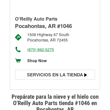
O'Reilly Auto Parts
Pocahontas, AR #1046
1508 Highway 67 South
Pocahontas, AR 72455
(870) 892-5275
Shop Now
SERVICIOS EN LA TIENDA
Prueba de batería
Prueba de alternadores y
Prepárate para la nieve y el hielo con
arrancadores
O’Reilly Auto Parts tienda #1046 en
Pocahontas, AR