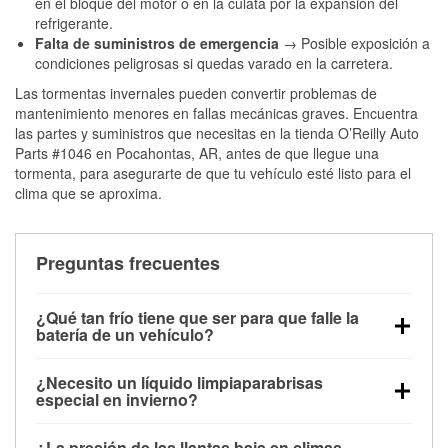
en el bloque del motor o en la culata por la expansión del
refrigerante.
Falta de suministros de emergencia
→ Posible exposición a
condiciones peligrosas si quedas varado en la carretera.
Las tormentas invernales pueden convertir problemas de
mantenimiento menores en fallas mecánicas graves. Encuentra
las partes y suministros que necesitas en la tienda O’Reilly Auto
Parts #1046 en Pocahontas, AR, antes de que llegue una
tormenta, para asegurarte de que tu vehículo esté listo para el
clima que se aproxima.
Preguntas frecuentes
¿Qué tan frío tiene que ser para que falle la
batería de un vehículo?
La capacidad de la batería comienza a disminuir por
¿Necesito un líquido limpiaparabrisas
debajo de los 32 °F y puede perder hasta la mitad de
especial en invierno?
su potencia de arranque cerca de los 0 °F, lo que
Sí. El líquido limpiaparabrisas para invierno resiste
aumenta la probabilidad de que el vehículo no
¿La presión de las llantas baja en climas