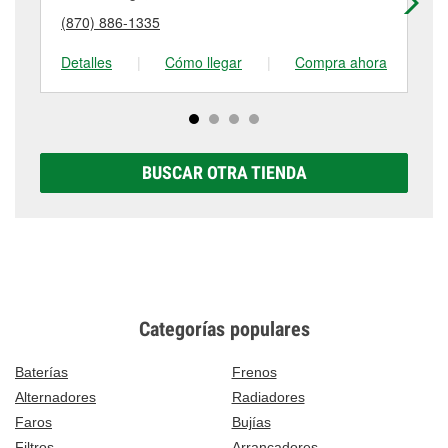
puede variar según la tienda. Contacta o visita la
detalles, contáctanos al
(870) 892-5275
o visítanos
(870) 886-1335
(8
tienda #1046 para obtener más información.
en 1508 Highway 67 South, Pocahontas, AR.
Detalles
|
Cómo llegar
|
Compra ahora
De
BUSCAR OTRA TIENDA
Categorías populares
Baterías
Frenos
Alternadores
Radiadores
Faros
Bujías
Filtros
Arrancadores