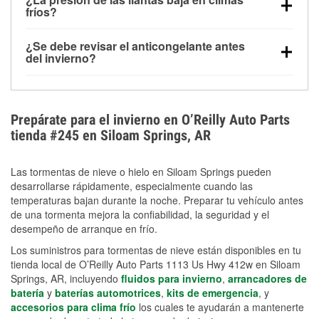
la congelación y ayuda a disolver la sal y la nieve
arranque.
fríos?
derretida en la carretera para mejorar la visibilidad.
Sí. La presión de las llantas normalmente disminuye
¿Se debe revisar el anticongelante antes
alrededor de 1 PSI por cada 10 °F que baja la
del invierno?
temperatura. Puedes obtener más información sobre
Sí. Una mezcla adecuada del anticongelante protege
la baja presión en invierno en nuestro artículo.
el motor contra la congelación, las grietas internas y
el sobrecalentamiento en condiciones de frío
Prepárate para el invierno en O’Reilly Auto Parts
extremo. Aprende cómo comprobar la protección
tienda #245 en Siloam Springs, AR
anticongelante en nuestra sección How-To.
Las tormentas de nieve o hielo en Siloam Springs pueden
desarrollarse rápidamente, especialmente cuando las
temperaturas bajan durante la noche. Preparar tu vehículo antes
de una tormenta mejora la confiabilidad, la seguridad y el
desempeño de arranque en frío.
Los suministros para tormentas de nieve están disponibles en tu
tienda local de O’Reilly Auto Parts 1113 Us Hwy 412w en Siloam
Springs, AR, incluyendo
fluidos para invierno
,
arrancadores de
batería
y
baterías automotrices
,
kits de emergencia
, y
accesorios para clima frío
los cuales te ayudarán a mantenerte