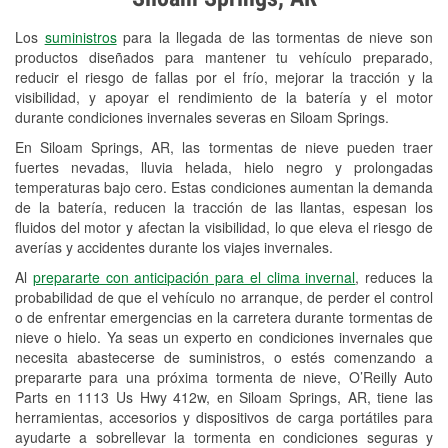
Revisión de la luz "Check Engine"
Los
suministros
para la llegada de las tormentas de nieve son
Reciclaje de baterías y aceite
productos diseñados para mantener tu vehículo preparado,
reducir el riesgo de fallas por el frío, mejorar la tracción y la
Instalación de bombillas de faros
visibilidad, y apoyar el rendimiento de la batería y el motor
Instalación de limpiaparabrisas
durante condiciones invernales severas en Siloam Springs.
En Siloam Springs, AR, las tormentas de nieve pueden traer
Programa de Préstamo de
fuertes nevadas, lluvia helada, hielo negro y prolongadas
Herramientas
temperaturas bajo cero. Estas condiciones aumentan la demanda
de la batería, reducen la tracción de las llantas, espesan los
Mezcla de pinturas
fluidos del motor y afectan la visibilidad, lo que eleva el riesgo de
averías y accidentes durante los viajes invernales.
Rectificación de tambores y discos de
Al
prepararte con anticipación para el clima invernal
, reduces la
freno
probabilidad de que el vehículo no arranque, de perder el control
o de enfrentar emergencias en la carretera durante tormentas de
Mangueras hidráulicas a la medida
nieve o hielo. Ya seas un experto en condiciones invernales que
necesita abastecerse de suministros, o estés comenzando a
Snowstorm Supplies
prepararte para una próxima tormenta de nieve, O’Reilly Auto
Parts en 1113 Us Hwy 412w, en Siloam Springs, AR, tiene las
Tornado Supplies
herramientas, accesorios y dispositivos de carga portátiles para
Conoce más
ayudarte a sobrellevar la tormenta en condiciones seguras y