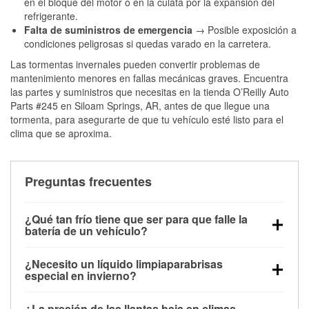
en el bloque del motor o en la culata por la expansión del
refrigerante.
Falta de suministros de emergencia
→ Posible exposición a
condiciones peligrosas si quedas varado en la carretera.
Las tormentas invernales pueden convertir problemas de
mantenimiento menores en fallas mecánicas graves. Encuentra
las partes y suministros que necesitas en la tienda O’Reilly Auto
Parts #245 en Siloam Springs, AR, antes de que llegue una
tormenta, para asegurarte de que tu vehículo esté listo para el
clima que se aproxima.
Preguntas frecuentes
¿Qué tan frío tiene que ser para que falle la
batería de un vehículo?
La capacidad de la batería comienza a disminuir por
¿Necesito un líquido limpiaparabrisas
debajo de los 32 °F y puede perder hasta la mitad de
especial en invierno?
su potencia de arranque cerca de los 0 °F, lo que
Sí. El líquido limpiaparabrisas para invierno resiste
aumenta la probabilidad de que el vehículo no
¿La presión de las llantas baja en climas