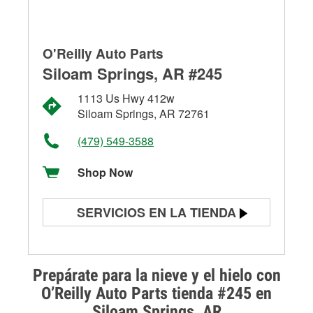
O'Reilly Auto Parts
Siloam Springs, AR #245
1113 Us Hwy 412w
Siloam Springs, AR 72761
(479) 549-3588
Shop Now
SERVICIOS EN LA TIENDA
Prueba de batería
Prueba de alternadores y
Prepárate para la nieve y el hielo con
arrancadores
O’Reilly Auto Parts tienda #245 en
Siloam Springs, AR