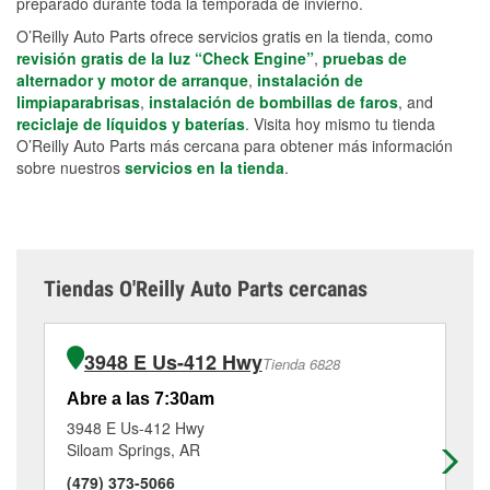
preparado durante toda la temporada de invierno.
O’Reilly Auto Parts ofrece servicios gratis en la tienda, como
revisión gratis de la luz “Check Engine”
,
pruebas de
alternador y motor de arranque
,
instalación de
limpiaparabrisas
,
instalación de bombillas de faros
, and
reciclaje de líquidos y baterías
. Visita hoy mismo tu tienda
O’Reilly Auto Parts más cercana para obtener más información
sobre nuestros
servicios en la tienda
.
Tiendas O'Reilly Auto Parts cercanas
3948 E Us-412 Hwy
Tienda 6828
Abre a las 7:30am
Ab
3948 E Us-412 Hwy
30
Siloam Springs, AR
Ge
(479) 373-5066
(4