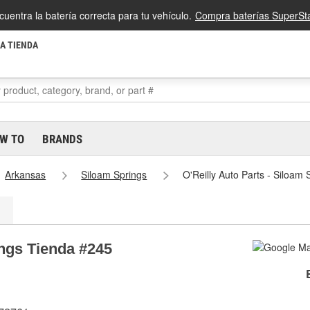
cuentra la batería correcta para tu vehículo.
Compra baterías SuperSta
LA TIENDA
W TO
BRANDS
Arkansas
Siloam Springs
O'Reilly Auto Parts - Siloam
ings Tienda #245