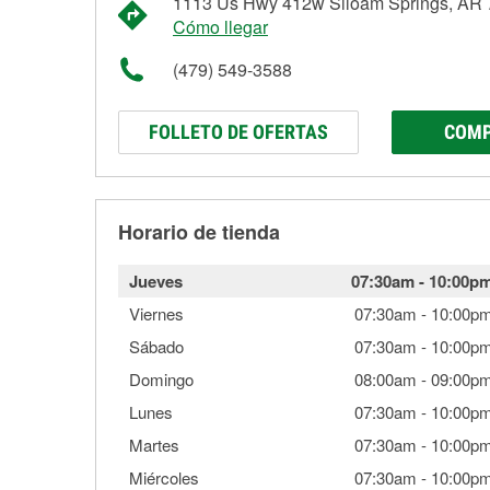
1113 Us Hwy 412w Siloam Springs, AR
Cómo llegar
(479) 549-3588
FOLLETO DE OFERTAS
COMP
Horario de tienda
Jueves
07:30am
-
10:00p
Viernes
07:30am
-
10:00p
Sábado
07:30am
-
10:00p
Domingo
08:00am
-
09:00p
Lunes
07:30am
-
10:00p
Martes
07:30am
-
10:00p
Miércoles
07:30am
-
10:00p