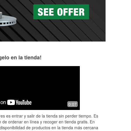
as a la medida en tu tienda local
elo en la tienda!
brandy Finley
Mark Self
7 months ago
10 months ago
or
I like coming here because the staff is
Alan Lockhart and 
0:07
e
very knowledgeable.
are great ! Thank
y
es es entrar y salir de la tienda sin perder tiempo. Es
 de ordenar en línea y recoger en tienda gratis. En
disponibilidad de productos en la tienda más cercana