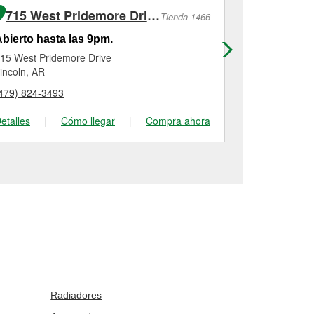
715 West Pridemore Drive
500 1st
Tienda 1466
bierto hasta las 9pm.
Abierto has
15 West Pridemore Drive
500 1st Ave 
incoln, AR
Gravette, AR
479) 824-3493
(479) 787-57
etalles
|
Cómo llegar
|
Compra ahora
Detalles
|
Radiadores