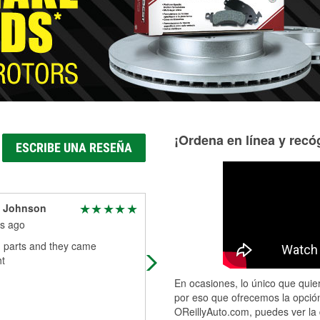
Más información acerca del servicio de mangueras hidráulic
¡Ordena en línea y recóg
ESCRIBE UNA RESEÑA
s Johnson
Chris Turner
s ago
5 months ago
 parts and they came
I have been going to this location f
t
12 years. Literally been to the stor
100 or more times. Everyone, ever
En ocasiones, lo único que quier
time excellent!
por eso que ofrecemos la opción
OReillyAuto.com, puedes ver la 