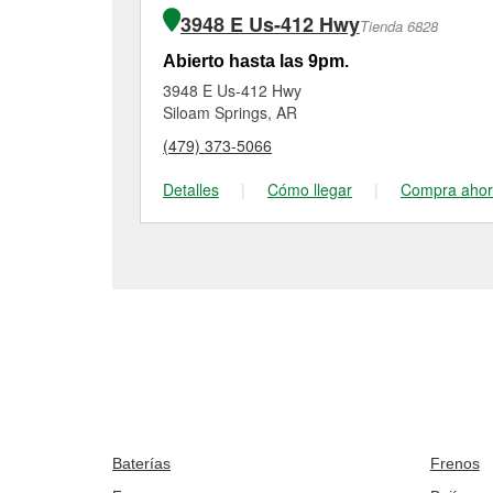
3948 E Us-412 Hwy
Tienda 6828
Abierto hasta las 9pm.
3948 E Us-412 Hwy
Siloam Springs, AR
(479) 373-5066
Detalles
|
Cómo llegar
|
Compra aho
Baterías
Frenos