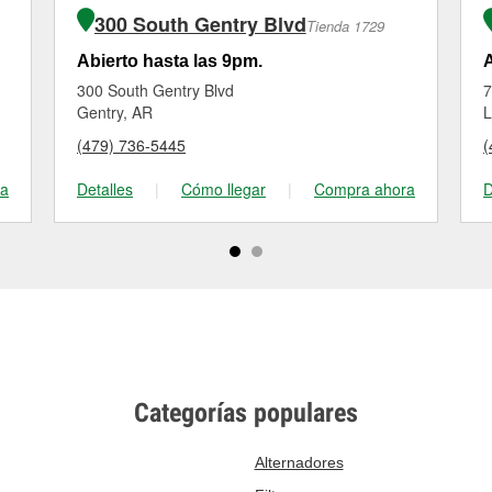
300 South Gentry Blvd
Tienda 1729
Abierto hasta las 9pm.
A
300 South Gentry Blvd
7
Gentry, AR
L
(479) 736-5445
(
ra
Detalles
|
Cómo llegar
|
Compra ahora
D
Categorías populares
Alternadores