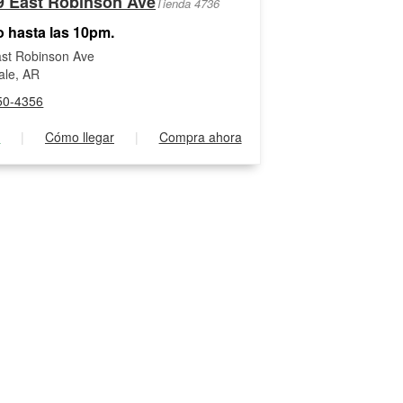
9 East Robinson Ave
Tienda 4736
o hasta las 10pm.
st Robinson Ave
ale, AR
50-4356
s
|
Cómo llegar
|
Compra ahora