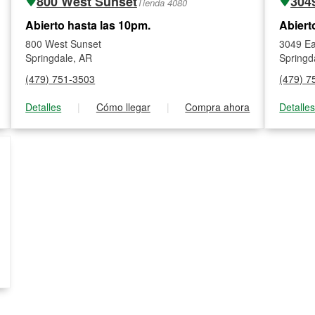
800 West Sunset
304
Tienda 4080
Abierto hasta las 10pm.
Abiert
800 West Sunset
3049 Ea
Springdale, AR
Springd
(479) 751-3503
(479) 7
Detalles
|
Cómo llegar
|
Compra ahora
Detalle