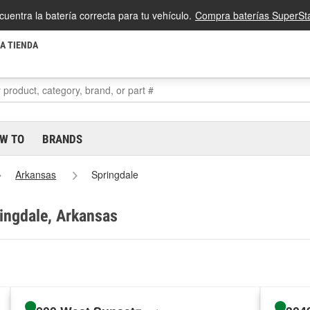
cuentra la batería correcta para tu vehículo.
Compra baterías SuperSta
LA TIENDA
W TO
BRANDS
Arkansas
Springdale
ringdale, Arkansas