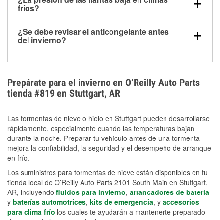
la congelación y ayuda a disolver la sal y la nieve
arranque.
fríos?
derretida en la carretera para mejorar la visibilidad.
Sí. La presión de las llantas normalmente disminuye
¿Se debe revisar el anticongelante antes
alrededor de 1 PSI por cada 10 °F que baja la
del invierno?
temperatura. Puedes obtener más información sobre
Sí. Una mezcla adecuada del anticongelante protege
la baja presión en invierno en nuestro artículo.
el motor contra la congelación, las grietas internas y
el sobrecalentamiento en condiciones de frío
Prepárate para el invierno en O’Reilly Auto Parts
extremo. Aprende cómo comprobar la protección
tienda #819 en Stuttgart, AR
anticongelante en nuestra sección How-To.
Las tormentas de nieve o hielo en Stuttgart pueden desarrollarse
rápidamente, especialmente cuando las temperaturas bajan
durante la noche. Preparar tu vehículo antes de una tormenta
mejora la confiabilidad, la seguridad y el desempeño de arranque
en frío.
Los suministros para tormentas de nieve están disponibles en tu
tienda local de O’Reilly Auto Parts 2101 South Main en Stuttgart,
AR, incluyendo
fluidos para invierno
,
arrancadores de batería
y
baterías automotrices
,
kits de emergencia
, y
accesorios
para clima frío
los cuales te ayudarán a mantenerte preparado