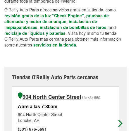
durante toda la temporada de invierno.
O’Reilly Auto Parts ofrece servicios gratis en la tienda, como
revisión gratis de la luz “Check Engine”
,
pruebas de
alternador y motor de arranque
,
instalación de
limpiaparabrisas
,
instalación de bombillas de faros
, and
reciclaje de líquidos y baterías
. Visita hoy mismo tu tienda
O’Reilly Auto Parts más cercana para obtener más información
sobre nuestros
servicios en la tienda
.
Tiendas O'Reilly Auto Parts cercanas
904 North Center Street
Tienda 890
Abre a las 7:30am
Ab
904 North Center Street
15
Lonoke, AR
Pin
(501) 676-5691
(8