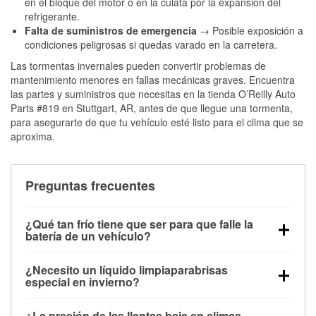
en el bloque del motor o en la culata por la expansión del
refrigerante.
Falta de suministros de emergencia
→ Posible exposición a
condiciones peligrosas si quedas varado en la carretera.
Las tormentas invernales pueden convertir problemas de
mantenimiento menores en fallas mecánicas graves. Encuentra
las partes y suministros que necesitas en la tienda O’Reilly Auto
Parts #819 en Stuttgart, AR, antes de que llegue una tormenta,
para asegurarte de que tu vehículo esté listo para el clima que se
aproxima.
Preguntas frecuentes
¿Qué tan frío tiene que ser para que falle la
batería de un vehículo?
La capacidad de la batería comienza a disminuir por
¿Necesito un líquido limpiaparabrisas
debajo de los 32 °F y puede perder hasta la mitad de
especial en invierno?
su potencia de arranque cerca de los 0 °F, lo que
Sí. El líquido limpiaparabrisas para invierno resiste
aumenta la probabilidad de que el vehículo no
¿La presión de las llantas baja en climas