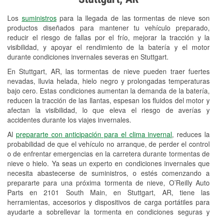
Revisión de la luz "Check Engine"
Los
suministros
para la llegada de las tormentas de nieve son
Reciclaje de baterías y aceite
productos diseñados para mantener tu vehículo preparado,
reducir el riesgo de fallas por el frío, mejorar la tracción y la
Instalación de bombillas de faros
visibilidad, y apoyar el rendimiento de la batería y el motor
Instalación de limpiaparabrisas
durante condiciones invernales severas en Stuttgart.
En Stuttgart, AR, las tormentas de nieve pueden traer fuertes
Programa de Préstamo de
nevadas, lluvia helada, hielo negro y prolongadas temperaturas
Herramientas
bajo cero. Estas condiciones aumentan la demanda de la batería,
reducen la tracción de las llantas, espesan los fluidos del motor y
Mezcla de pinturas
afectan la visibilidad, lo que eleva el riesgo de averías y
accidentes durante los viajes invernales.
Rectificación de tambores y discos de
Al
prepararte con anticipación para el clima invernal
, reduces la
freno
probabilidad de que el vehículo no arranque, de perder el control
o de enfrentar emergencias en la carretera durante tormentas de
Mangueras hidráulicas a la medida
nieve o hielo. Ya seas un experto en condiciones invernales que
necesita abastecerse de suministros, o estés comenzando a
Snowstorm Supplies
prepararte para una próxima tormenta de nieve, O’Reilly Auto
Parts en 2101 South Main, en Stuttgart, AR, tiene las
Tornado Supplies
herramientas, accesorios y dispositivos de carga portátiles para
Conoce más
ayudarte a sobrellevar la tormenta en condiciones seguras y