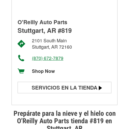
O'Reilly Auto Parts
Stuttgart, AR #819
2101 South Main
Stuttgart, AR 72160
(870) 672-7879
Shop Now
SERVICIOS EN LA TIENDA
Prueba de batería
Prueba de alternadores y
Prepárate para la nieve y el hielo con
arrancadores
O’Reilly Auto Parts tienda #819 en
Stuttgart, AR