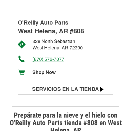
O'Reilly Auto Parts
West Helena, AR #808
328 North Sebastian
West Helena, AR 72390
(870) 572-7077
Shop Now
SERVICIOS EN LA TIENDA
Prueba de batería
Prueba de alternadores y
Prepárate para la nieve y el hielo con
arrancadores
O’Reilly Auto Parts tienda #808 en West
Helena, AR