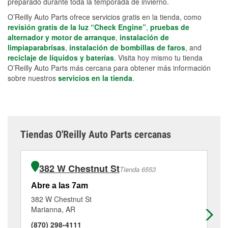
preparado durante toda la temporada de invierno.
O’Reilly Auto Parts ofrece servicios gratis en la tienda, como
revisión gratis de la luz “Check Engine”
,
pruebas de
alternador y motor de arranque
,
instalación de
limpiaparabrisas
,
instalación de bombillas de faros
, and
reciclaje de líquidos y baterías
. Visita hoy mismo tu tienda
O’Reilly Auto Parts más cercana para obtener más información
sobre nuestros
servicios en la tienda
.
Tiendas O'Reilly Auto Parts cercanas
382 W Chestnut St
Tienda 6553
Abre a las 7am
Ab
382 W Chestnut St
42
Marianna, AR
Cl
(870) 298-4111
(6