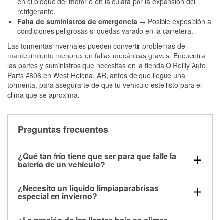
en el bloque del motor o en la culata por la expansión del
refrigerante.
Falta de suministros de emergencia
→ Posible exposición a
condiciones peligrosas si quedas varado en la carretera.
Las tormentas invernales pueden convertir problemas de
mantenimiento menores en fallas mecánicas graves. Encuentra
las partes y suministros que necesitas en la tienda O’Reilly Auto
Parts #808 en West Helena, AR, antes de que llegue una
tormenta, para asegurarte de que tu vehículo esté listo para el
clima que se aproxima.
Preguntas frecuentes
¿Qué tan frío tiene que ser para que falle la
batería de un vehículo?
La capacidad de la batería comienza a disminuir por
¿Necesito un líquido limpiaparabrisas
debajo de los 32 °F y puede perder hasta la mitad de
especial en invierno?
su potencia de arranque cerca de los 0 °F, lo que
Sí. El líquido limpiaparabrisas para invierno resiste
aumenta la probabilidad de que el vehículo no
¿La presión de las llantas baja en climas