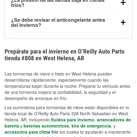
la congelación y ayuda a disolver la sal y la nieve
arranque.
fríos?
derretida en la carretera para mejorar la visibilidad.
Sí. La presión de las llantas normalmente disminuye
¿Se debe revisar el anticongelante antes
alrededor de 1 PSI por cada 10 °F que baja la
del invierno?
temperatura. Puedes obtener más información sobre
Sí. Una mezcla adecuada del anticongelante protege
la baja presión en invierno en nuestro artículo.
el motor contra la congelación, las grietas internas y
el sobrecalentamiento en condiciones de frío
Prepárate para el invierno en O’Reilly Auto Parts
extremo. Aprende cómo comprobar la protección
tienda #808 en West Helena, AR
anticongelante en nuestra sección How-To.
Las tormentas de nieve o hielo en West Helena pueden
desarrollarse rápidamente, especialmente cuando las
temperaturas bajan durante la noche. Preparar tu vehículo antes
de una tormenta mejora la confiabilidad, la seguridad y el
desempeño de arranque en frío.
Los suministros para tormentas de nieve están disponibles en tu
tienda local de O’Reilly Auto Parts 328 North Sebastian en West
Helena, AR, incluyendo
fluidos para invierno
,
arrancadores de
batería
y
baterías automotrices
,
kits de emergencia
, y
accesorios para clima frío
los cuales te ayudarán a mantenerte