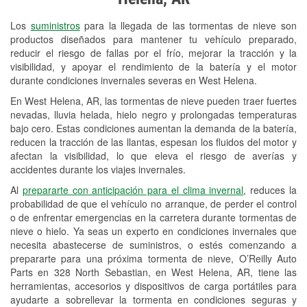
Revisión de la luz "Check Engine"
Los
suministros
para la llegada de las tormentas de nieve son
Reciclaje de baterías y aceite
productos diseñados para mantener tu vehículo preparado,
reducir el riesgo de fallas por el frío, mejorar la tracción y la
Instalación de bombillas de faros
visibilidad, y apoyar el rendimiento de la batería y el motor
Instalación de limpiaparabrisas
durante condiciones invernales severas en West Helena.
En West Helena, AR, las tormentas de nieve pueden traer fuertes
Programa de Préstamo de
nevadas, lluvia helada, hielo negro y prolongadas temperaturas
Herramientas
bajo cero. Estas condiciones aumentan la demanda de la batería,
reducen la tracción de las llantas, espesan los fluidos del motor y
Mezcla de pinturas
afectan la visibilidad, lo que eleva el riesgo de averías y
accidentes durante los viajes invernales.
Rectificación de tambores y discos de
Al
prepararte con anticipación para el clima invernal
, reduces la
freno
probabilidad de que el vehículo no arranque, de perder el control
o de enfrentar emergencias en la carretera durante tormentas de
Mangueras hidráulicas a la medida
nieve o hielo. Ya seas un experto en condiciones invernales que
necesita abastecerse de suministros, o estés comenzando a
Snowstorm Supplies
prepararte para una próxima tormenta de nieve, O’Reilly Auto
Parts en 328 North Sebastian, en West Helena, AR, tiene las
Tornado Supplies
herramientas, accesorios y dispositivos de carga portátiles para
Conoce más
ayudarte a sobrellevar la tormenta en condiciones seguras y