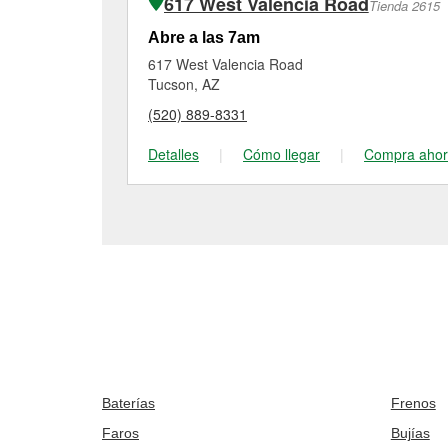
617 West Valencia Road
Tienda 2615
Abre a las 7am
617 West Valencia Road
Tucson, AZ
(520) 889-8331
Detalles
|
Cómo llegar
|
Compra aho
Baterías
Frenos
Faros
Bujías