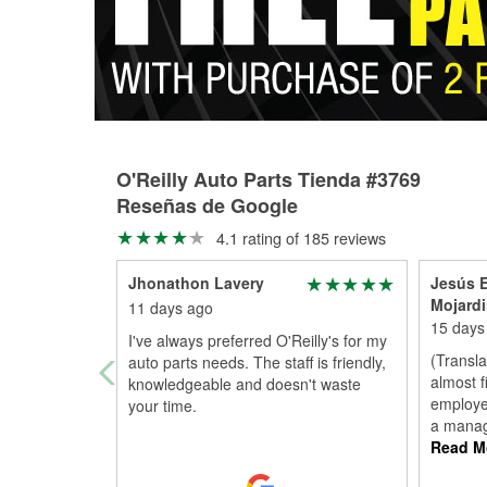
O'Reilly Auto Parts Tienda #3769
Reseñas de Google
4.1 rating of 185 reviews
Jhonathon Lavery
Jesús 
Mojardi
11 days ago
15 days
I've always preferred O'Reilly's for my
(Transla
auto parts needs. The staff is friendly,
almost f
knowledgeable and doesn't waste
employe
your time.
a manag
Read M