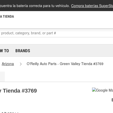
cuentra la batería correcta para tu vehículo.
Compra baterías SuperSta
LA TIENDA
W TO
BRANDS
Arizona
O'Reilly Auto Parts - Green Valley Tienda #3769
ey Tienda #3769