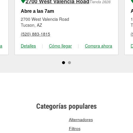
2700 West Valencia Road
Tienda 2828
Abre a las 7am
A
2700 West Valencia Road
1
Tucson, AZ
T
(520) 883-1815
(
ra
Detalles
|
Cómo llegar
|
Compra ahora
D
Categorías populares
Alternadores
Filtros