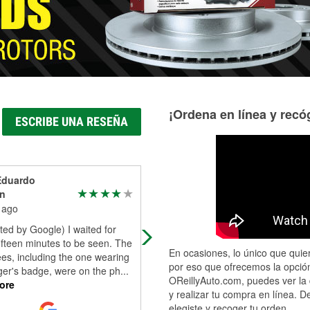
¡Ordena en línea y recóg
ESCRIBE UNA RESEÑA
Eduardo
Felis Pimentel
n
1 month ago
 ago
The employee David was the best
ted by Google) I waited for
most informed individual that I’ve
ifteen minutes to be seen. The
could have come across ; to help 
En ocasiones, lo único que quier
es, including the one wearing
with vehicle.he helped me replace
por eso que ofrecemos la opción
er's badge, were on the ph
...
tail
...
Read More
OReillyAuto.com, puedes ver la 
ore
y realizar tu compra en línea. D
elegiste y recoger tu orden.