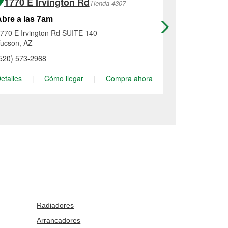
1770 E Irvington Rd
10180 E
Tienda 4307
bre a las 7am
Abre a las
770 E Irvington Rd SUITE 140
10180 E Rita
ucson, AZ
Tucson, AZ
520) 573-2968
(520) 663-33
etalles
|
Cómo llegar
|
Compra ahora
Detalles
|
Radiadores
Arrancadores