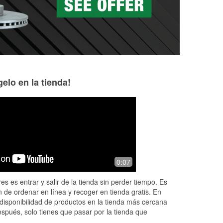
elo en la tienda!
Reg Swensen
Dave McKibben
1 month ago
2 months ago
Easy to find many parts when you
I got there late in
0:07
need them
nice knowledgeab
me
“Dave” helped me
es es entrar y salir de la tienda sin perder tiempo. Es
 my
battery in my 370
 de ordenar en línea y recoger en tienda gratis. En
being
...
Read Mor
disponibilidad de productos en la tienda más cercana
espués, solo tienes que pasar por la tienda que