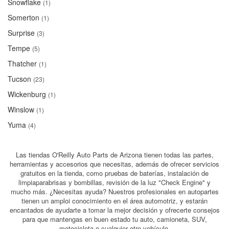
Snowflake
(1)
Somerton
(1)
Surprise
(3)
Tempe
(5)
Thatcher
(1)
Tucson
(23)
Wickenburg
(1)
Winslow
(1)
Yuma
(4)
Las tiendas O'Reilly Auto Parts de Arizona tienen todas las partes,
herramientas y accesorios que necesitas, además de ofrecer servicios
gratuitos en la tienda, como pruebas de baterías, instalación de
limpiaparabrisas y bombillas, revisión de la luz "Check Engine" y
mucho más. ¿Necesitas ayuda? Nuestros profesionales en autopartes
tienen un amploi conocimiento en el área automotriz, y estarán
encantados de ayudarte a tomar la mejor decisión y ofrecerte consejos
para que mantengas en buen estado tu auto, camioneta, SUV,
motocicleta o cualquier otro vehículo.