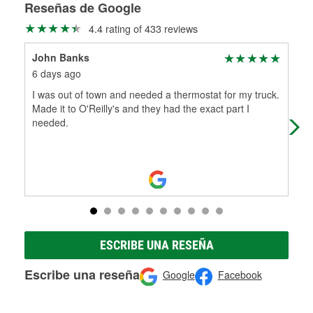
medirán tus tambores o discos para determinar si pueden
Reseñas de Google
Más información sobre el Programa de Préstamo de
ser rectificados con seguridad. Si tus tambores o discos no
4.4 rating of 433 reviews
Herramientas de O'Reilly
pueden ser reutilizados, podemos ayudarte a encontrar las
partes de reemplazo correctas para tu reparación.
John Banks
Dea
Rectificación de tambores y discos de freno
6 days ago
2 m
I was out of town and needed a thermostat for my truck.
Sup
Made it to O'Reilly's and they had the exact part I
my 
needed.
ESCRIBE UNA RESEÑA
Escribe una reseña
Google
Facebook