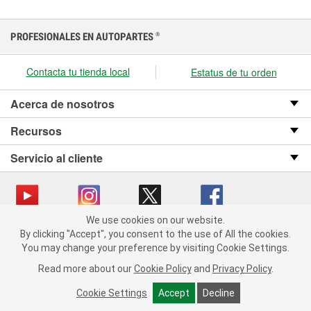
PROFESIONALES EN AUTOPARTES
®
Contacta tu tienda local
Estatus de tu orden
Acerca de nosotros
Recursos
Servicio al cliente
We use cookies on our website.
We use cookies on our website. By clicking "Accept", you consent
Copyright © 2008-2026 O’Reilly Auto Parts v OST_3.2.0.0.729 (3) cv1361
By clicking "Accept", you consent to the use of All the cookies.
to the use of All the cookies.
catalog_main
You may change your preference by visiting Cookie Settings.
You may change your preference by visiting Cookie Settings.
Política de privacidad
Ley de transparencia en las cadenas de suministro
Read more about our
Read more about our
Cookie Policy
Cookie Policy
and
and
Privacy Policy
Privacy Policy
.
.
de California
Cookie Settings
Cookie Settings
Accept
Accept
Decline
Decline