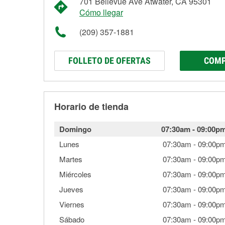
701 Bellevue Ave Atwater, CA 95301
Cómo llegar
(209) 357-1881
FOLLETO DE OFERTAS
COMP
Horario de tienda
Domingo
07:30am
-
09:00p
Lunes
07:30am
-
09:00p
Martes
07:30am
-
09:00p
Miércoles
07:30am
-
09:00p
Jueves
07:30am
-
09:00p
Viernes
07:30am
-
09:00p
Sábado
07:30am
-
09:00p