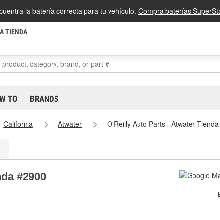
cuentra la batería correcta para tu vehículo.
Compra baterías SuperSta
LA TIENDA
W TO
BRANDS
California
Atwater
O'Reilly Auto Parts - Atwater Tiend
enda #2900