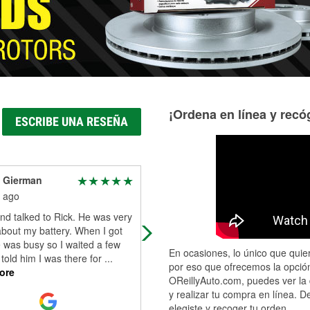
¡Ordena en línea y recóg
ESCRIBE UNA RESEÑA
s Gierman
Chris McCord
 ago
1 month ago
nd talked to Rick. He was very
Store manager was really helpful 
about my battery. When I got
from ny and he was able to help us
 was busy so I waited a few
out. Thanks again for the great
En ocasiones, lo único que quier
told him I was there for
...
service. You guys are good people.
por eso que ofrecemos la opción
ore
OReillyAuto.com, puedes ver la 
y realizar tu compra en línea. D
elegiste y recoger tu orden.