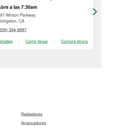
bre a las 7:30am
Abre a las
97 Winton Parkway
40 West 16th
ivingston, CA
Merced, CA
209) 394-8887
(209) 725-95
etalles
|
Cómo llegar
|
Compra ahora
Detalles
|
Radiadores
Arrancadores