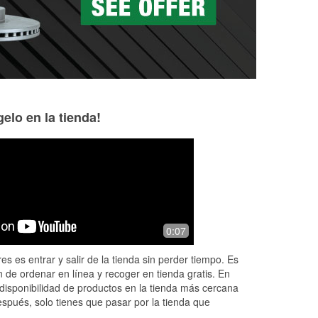
elo en la tienda!
Francisco magana
Slickblack209
umana
9 months ago
2 months ago
were
Good stuff, thank 
0:07
(Translated by Google) Excellent
service (Original) Excelente atencion
es es entrar y salir de la tienda sin perder tiempo. Es
 de ordenar en línea y recoger en tienda gratis. En
disponibilidad de productos en la tienda más cercana
espués, solo tienes que pasar por la tienda que