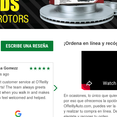
¡Ordena en línea y recóg
ESCRIBE UNA RESEÑA
aa Gomezz
Diondre Edwards
s ago
7 months ago
t customer service at O’Reilly
Big thanks to brian 🙏 for helping 
rts! The team always greets
with the head light great customer
ht when you walk in and makes
service
En ocasiones, lo único que quier
u feel welcomed and helped.
por eso que ofrecemos la opción
OReillyAuto.com, puedes ver la 
y realizar tu compra en línea. D
elegiste y recoger tu orden.