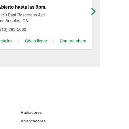
bierto hasta las 9pm.
Abierto has
150 East Rosecrans Ave
10727 Long 
os Angeles, CA
Lynwood, CA
310) 763-5680
(310) 604-32
etalles
|
Cómo llegar
|
Compra ahora
Detalles
|
Radiadores
Arrancadores