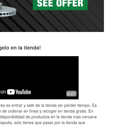
elo en la tienda!
kings palacios
Andrew “12 Milli
Views” - Top 10
10 months ago
Google Reviewe
me
(Translated by Google) I like to buy
11 months ago
0:07
parts for my car (Original) Me gusta
Always helpful!
comprar mis pate de mi carro
es es entrar y salir de la tienda sin perder tiempo. Es
 de ordenar en línea y recoger en tienda gratis. En
disponibilidad de productos en la tienda más cercana
espués, solo tienes que pasar por la tienda que