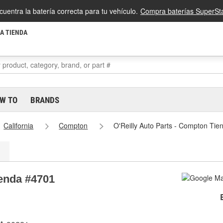
cuentra la batería correcta para tu vehículo.
Compra baterías SuperSta
LA TIENDA
W TO
BRANDS
California
Compton
O'Reilly Auto Parts - Compton Ti
ienda #4701