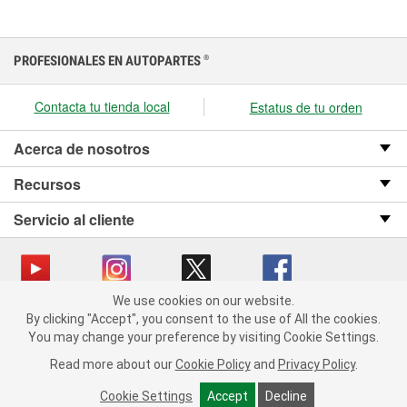
PROFESIONALES EN AUTOPARTES
®
Contacta tu tienda local
Estatus de tu orden
Acerca de nosotros
Recursos
Servicio al cliente
We use cookies on our website.
We use cookies on our website. By clicking "Accept", you consent
Copyright © 2008-2026 O’Reilly Auto Parts v OST_3.2.0.0.729 (3) cv1361
By clicking "Accept", you consent to the use of All the cookies.
to the use of All the cookies.
catalog_main
You may change your preference by visiting Cookie Settings.
You may change your preference by visiting Cookie Settings.
Política de privacidad
Ley de transparencia en las cadenas de suministro
Read more about our
Read more about our
Cookie Policy
Cookie Policy
and
and
Privacy Policy
Privacy Policy
.
.
de California
Cookie Settings
Cookie Settings
Accept
Accept
Decline
Decline