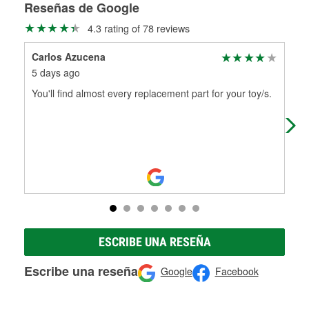
medirán tus tambores o discos para determinar si pueden
Reseñas de Google
Más información sobre el Programa de Préstamo de
ser rectificados con seguridad. Si tus tambores o discos no
4.3 rating of 78 reviews
Herramientas de O'Reilly
pueden ser reutilizados, podemos ayudarte a encontrar las
partes de reemplazo correctas para tu reparación.
Carlos Azucena
Kac
Rectificación de tambores y discos de freno
5 days ago
3 m
You'll find almost every replacement part for your toy/s.
I w
abo
gen
ESCRIBE UNA RESEÑA
Escribe una reseña
Google
Facebook