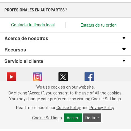
PROFESIONALES EN AUTOPARTES
®
Contacta tu tienda local
Estatus de tu orden
Acerca de nosotros
Recursos
Servicio al cliente
We use cookies on our website.
We use cookies on our website. By clicking "Accept", you consent
Copyright © 2008-2026 O’Reilly Auto Parts v OST_3.2.0.0.729 (3) cv1361
By clicking "Accept", you consent to the use of All the cookies.
to the use of All the cookies.
catalog_main
You may change your preference by visiting Cookie Settings.
You may change your preference by visiting Cookie Settings.
Política de privacidad
Ley de transparencia en las cadenas de suministro
Read more about our
Read more about our
Cookie Policy
Cookie Policy
and
and
Privacy Policy
Privacy Policy
.
.
de California
Cookie Settings
Cookie Settings
Accept
Accept
Decline
Decline