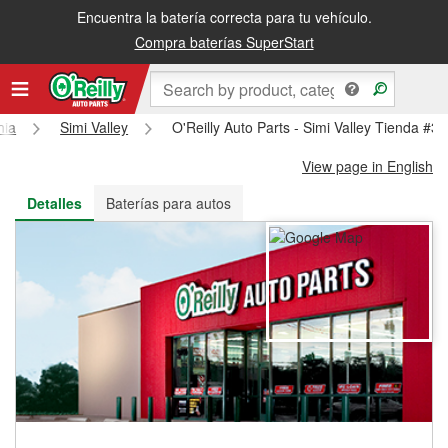
Encuentra la batería correcta para tu vehículo.
Recibe tu orden gratis al día siguiente o recógela en la tienda
Compra baterías SuperStart
nia
Simi Valley
O'Reilly Auto Parts - Simi Valley Tienda #3
View page in English
Detalles
Baterías para autos