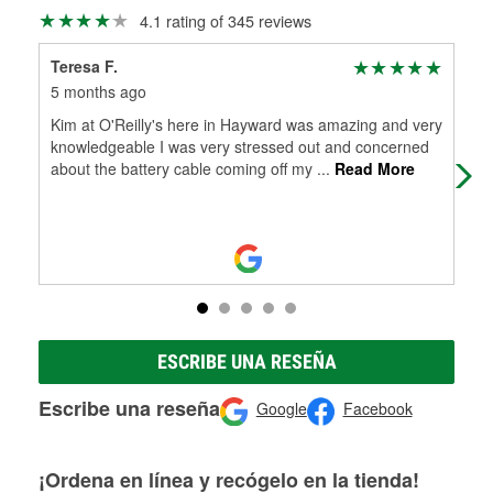
Más información sobre el Programa de Préstamo de
ser rectificados con seguridad. Si tus tambores o discos no
4.1 rating of 345 reviews
Herramientas de O'Reilly
pueden ser reutilizados, podemos ayudarte a encontrar las
partes de reemplazo correctas para tu reparación.
Teresa F.
Jo
Rectificación de tambores y discos de freno
5 months ago
10 
Kim at O'Reilly's here in Hayward was amazing and very
I g
knowledgeable I was very stressed out and concerned
about the battery cable coming off my
...
Read More
ESCRIBE UNA RESEÑA
Escribe una reseña
Google
Facebook
¡Ordena en línea y recógelo en la tienda!