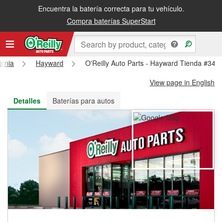
Encuentra la batería correcta para tu vehículo.
Recibe tu orden gratis al día siguiente o recógela en la tienda
Compra baterías SuperStart
ornia
Hayward
O'Reilly Auto Parts - Hayward Tienda #348
View page in English
Detalles
Baterías para autos