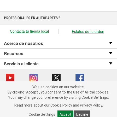
PROFESIONALES EN AUTOPARTES
®
Contacta tu tienda local
Estatus de tu orden
Acerca de nosotros
Recursos
Servicio al cliente
We use cookies on our website.
We use cookies on our website. By clicking "Accept", you consent
Copyright © 2008-2026 O’Reilly Auto Parts v OST_3.2.0.0.729 (3) cv1361
By clicking "Accept", you consent to the use of All the cookies.
to the use of All the cookies.
catalog_main
You may change your preference by visiting Cookie Settings.
You may change your preference by visiting Cookie Settings.
Política de privacidad
Ley de transparencia en las cadenas de suministro
Read more about our
Read more about our
Cookie Policy
Cookie Policy
and
and
Privacy Policy
Privacy Policy
.
.
de California
Cookie Settings
Cookie Settings
Accept
Accept
Decline
Decline