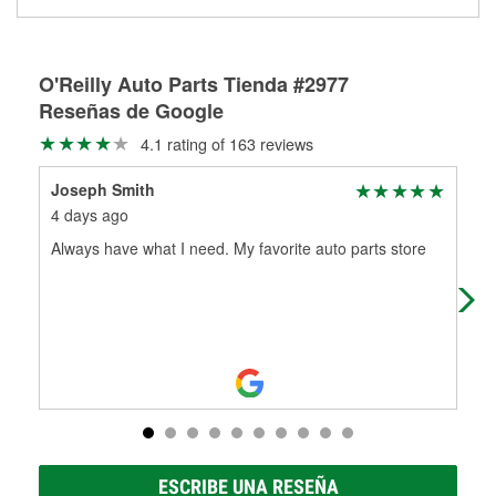
medirán tus tambores o discos para determinar si pueden
Más información sobre el Programa de Préstamo de
ser rectificados con seguridad. Si tus tambores o discos no
Herramientas de O'Reilly
pueden ser reutilizados, podemos ayudarte a encontrar las
partes de reemplazo correctas para tu reparación.
O'Reilly Auto Parts Tienda #2977
Reseñas de Google
Rectificación de tambores y discos de freno
4.1 rating of 163 reviews
Joseph Smith
osc
4 days ago
1 m
Always have what I need. My favorite auto parts store
Bes
ser
wip
ESCRIBE UNA RESEÑA