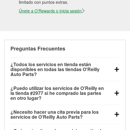
limitado con puntos extras.
Únete a O'Rewards o inicia sesión
Preguntas Frecuentes
¿Todos los servicios en tienda están
disponibles en todas las tiendas O'Reilly
Auto Parts?
Todos los servicios gratuitos de tienda, incluyendo
¿Puedo utilizar los servicios de O'Reilly en
las pruebas de batería, pruebas de alternador y
la tienda #2977 si he comprado las partes
motor de arranque, revisión de la luz “Check Engine”
en otro lugar?
con O'Reilly VeriScan® e instalación de
Puedes solicitar la mayoría de los servicios en tienda
limpiaparabrisas o bombillas, están disponibles en
¿Necesito hacer una cita previa para los
de O'Reilly Auto Parts que estén disponibles en la
todas las tiendas O'Reilly Auto Parts. La tienda
servicios de O'Reilly Auto Parts?
tienda #2977 de Lake Elsinore, CA aunque hayas
O'Reilly #2977 de Lake Elsinore, CA también ofrece
No es necesario agendar una cita para ninguno de
comprado las partes en otro sitio. Los servicios como
servicios especializados como:
reciclaje de baterías