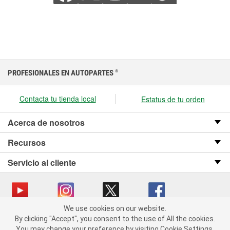
PROFESIONALES EN AUTOPARTES
®
Contacta tu tienda local
Estatus de tu orden
Acerca de nosotros
Recursos
Servicio al cliente
We use cookies on our website.
We use cookies on our website. By clicking "Accept", you consent
Copyright © 2008-2026 O’Reilly Auto Parts v OST_3.2.0.0.729 (3) cv1361
By clicking "Accept", you consent to the use of All the cookies.
to the use of All the cookies.
catalog_main
You may change your preference by visiting Cookie Settings.