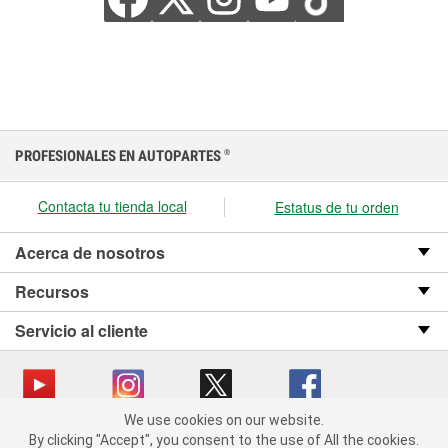
PROFESIONALES EN AUTOPARTES
®
Contacta tu tienda local
Estatus de tu orden
Acerca de nosotros
Recursos
Servicio al cliente
We use cookies on our website.
We use cookies on our website. By clicking "Accept", you consent
Copyright © 2008-2026 O’Reilly Auto Parts v OST_3.2.0.0.729 (3) cv1361
By clicking "Accept", you consent to the use of All the cookies.