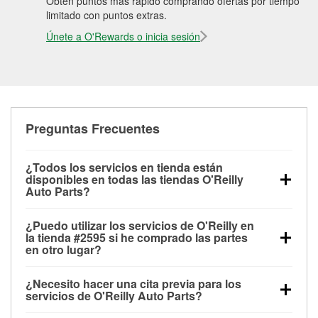
Obtén puntos más rápido comprando ofertas por tiempo
limitado con puntos extras.
Únete a O'Rewards o inicia sesión
Preguntas Frecuentes
¿Todos los servicios en tienda están
disponibles en todas las tiendas O'Reilly
Auto Parts?
Todos los servicios gratuitos de tienda, incluyendo
¿Puedo utilizar los servicios de O'Reilly en
las pruebas de batería, pruebas de alternador y
la tienda #2595 si he comprado las partes
motor de arranque, revisión de la luz “Check Engine”
en otro lugar?
con O'Reilly VeriScan® e instalación de
Puedes solicitar la mayoría de los servicios en tienda
limpiaparabrisas o bombillas, están disponibles en
¿Necesito hacer una cita previa para los
de O'Reilly Auto Parts que estén disponibles en la
todas las tiendas O'Reilly Auto Parts. La tienda
servicios de O'Reilly Auto Parts?
tienda # 2595 de Lakeside, CA aunque hayas
O'Reilly #2595 de Lakeside, CA también ofrece