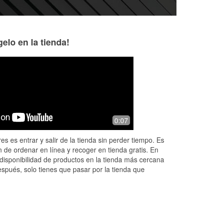
elo en la tienda!
Patricia Harris
Ashley Young
2 months ago
3 months ago
Absolutely love shopping here for my
Awesome experien
0:07
auto parts! The staff is super
super knowledgeab
knowledgeable and always goes the
their way to help 
es es entrar y salir de la tienda sin perder tiempo. Es
extra mile to help me find exactly what
needed. Prices we
 de ordenar en línea y recoger en tienda gratis. En
I n
...
Read More
Read More
disponibilidad de productos en la tienda más cercana
espués, solo tienes que pasar por la tienda que