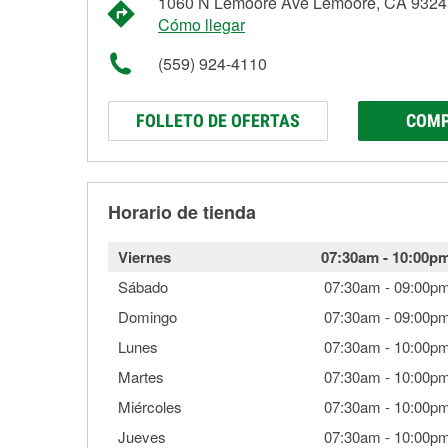
1060 N Lemoore Ave Lemoore, CA 9324
Cómo llegar
(559) 924-4110
FOLLETO DE OFERTAS
COMP
Horario de tienda
Viernes
07:30am
-
10:00p
Sábado
07:30am
-
09:00p
Domingo
07:30am
-
09:00p
Lunes
07:30am
-
10:00p
Martes
07:30am
-
10:00p
Miércoles
07:30am
-
10:00p
Jueves
07:30am
-
10:00p