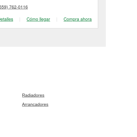
559) 762-0116
(559) 896-73
etalles
|
Cómo llegar
|
Compra ahora
Detalles
|
Radiadores
Arrancadores