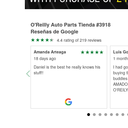
O'Reilly Auto Parts Tienda #3918
Reseñas de Google
4.4 rating of 219 reviews
Amanda Arteaga
Luis Go
18 days ago
1 month
Daniel is the best he really knows his
I had go
stuff!!
buying t
buddies
AMADO
O'REILYS