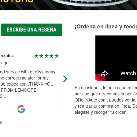
¡Ordena en línea y recóg
ESCRIBE UNA RESEÑA
nzalez
Tony Parreira
 ago
2 months ago
od service with o'reilys today
Leo was a huge help and a great
he correct radiator for my
resource! Thanks
 98 expedition..THANK YOU
En ocasiones, lo único que quier
 FROM LEMOORE
por eso que ofrecemos la opción
...
OReillyAuto.com, puedes ver la 
y realizar tu compra en línea. D
elegiste y recoger tu orden.