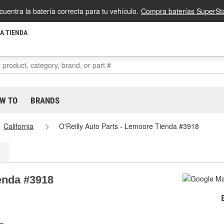
cuentra la batería correcta para tu vehículo.
Compra baterías SuperSta
LA TIENDA
W TO
BRANDS
California
O'Reilly Auto Parts - Lemoore Tienda #3918
ienda #3918