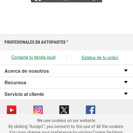
PROFESIONALES EN AUTOPARTES
®
Contacta tu tienda local
Estatus de tu orden
Acerca de nosotros
Recursos
Servicio al cliente
We use cookies on our website.
We use cookies on our website. By clicking "Accept", you consent
Copyright © 2008-2026 O’Reilly Auto Parts v OST_3.2.0.0.729 (3) cv1361
By clicking "Accept", you consent to the use of All the cookies.
to the use of All the cookies.
catalog_main
You may change your preference by visiting Cookie Settings.