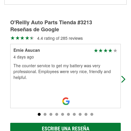
medirán tus tambores o discos para determinar si pueden
Más información sobre el Programa de Préstamo de
ser rectificados con seguridad. Si tus tambores o discos no
Herramientas de O'Reilly
pueden ser reutilizados, podemos ayudarte a encontrar las
partes de reemplazo correctas para tu reparación.
O'Reilly Auto Parts Tienda #3213
Reseñas de Google
Rectificación de tambores y discos de freno
4.4 rating of 285 reviews
Ernie Asucan
Dol
4 days ago
1 m
The counter service to get my battery was very
I n
professional. Employees were very nice, friendly and
out
helpful.
two
ESCRIBE UNA RESEÑA