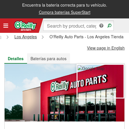
Encuentra la batería correcta para tu vehículo.
Recibe tu orden gratis al día siguiente o recógela en la tienda
Compra baterías SuperStart
ia
Los Angeles
O'Reilly Auto Parts - Los Angeles Tienda #
View page in English
Detalles
Baterías para autos