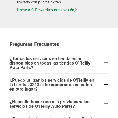
limitado con puntos extras.
Únete a O'Rewards o inicia sesión
Preguntas Frecuentes
¿Todos los servicios en tienda están
disponibles en todas las tiendas O'Reilly
Auto Parts?
Todos los servicios gratuitos de tienda, incluyendo
¿Puedo utilizar los servicios de O'Reilly en
las pruebas de batería, pruebas de alternador y
la tienda #3213 si he comprado las partes
motor de arranque, revisión de la luz “Check Engine”
en otro lugar?
con O'Reilly VeriScan® e instalación de
Puedes solicitar la mayoría de los servicios en tienda
limpiaparabrisas o bombillas, están disponibles en
¿Necesito hacer una cita previa para los
de O'Reilly Auto Parts que estén disponibles en la
todas las tiendas O'Reilly Auto Parts. La tienda
servicios de O'Reilly Auto Parts?
tienda #3213 de Los Angeles, CA aunque hayas
O'Reilly #3213 de Los Angeles, CA también ofrece
No es necesario agendar una cita para ninguno de
comprado las partes en otro sitio. Los servicios como
servicios especializados como:
reciclaje de baterías