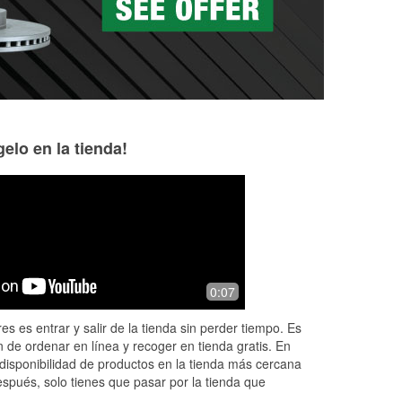
elo en la tienda!
Love Hardaway
Jeanette Cisner
5 months ago
7 months ago
tore
👍 Adrian is the best is the best is the
friendly people
0:07
an
best so helpful very helpful Hands-On
he
great guy appreciate him thank you
es es entrar y salir de la tienda sin perder tiempo. Es
..
thank you thank you he's a good
...
 de ordenar en línea y recoger en tienda gratis. En
Read More
disponibilidad de productos en la tienda más cercana
espués, solo tienes que pasar por la tienda que