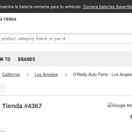
cuentra la batería correcta para tu vehículo.
Compra baterías SuperSta
LA TIENDA
W TO
BRANDS
California
Los Angeles
O'Reilly Auto Parts - Los Ange
s Tienda #4367