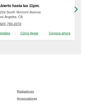
bierto hasta las 11pm.
Abre a las
224 South Vermont Avenue
8532 Long Be
os Angeles, CA
South Gate, 
323) 750-2372
(323) 586-09
etalles
|
Cómo llegar
|
Compra ahora
Detalles
|
Radiadores
Arrancadores