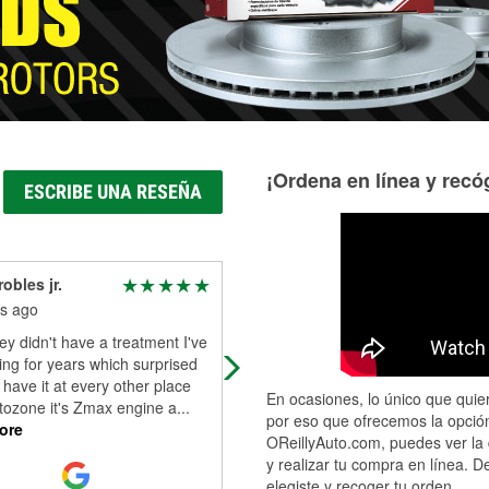
¡Ordena en línea y recóg
ESCRIBE UNA RESEÑA
obles jr.
Leia S
s ago
2 months ago
y didn't have a treatment I've
Friendly customer service, Clean s
ng for years which surprised
lots to choose from. My Saleswom
have it at every other place
Jennifer was so helpful and kind s
En ocasiones, lo único que quier
tozone it's Zmax engine a
...
made me feel like family. Thanks J
.
por eso que ofrecemos la opción
ore
Read More
OReillyAuto.com, puedes ver la 
y realizar tu compra en línea. D
elegiste y recoger tu orden.