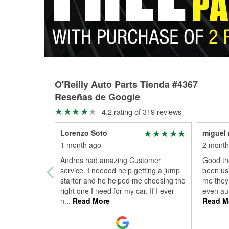
O'Reilly Auto Parts Tienda #4367
Reseñas de Google
4.2 rating of 319 reviews
Lorenzo Soto
miguel r
1 month ago
2 month
Andres had amazing Customer
Good the
service. I needed help getting a jump
been usi
starter and he helped me choosing the
me they 
right one I need for my car. If I ever
even au
n
...
Read More
Read M