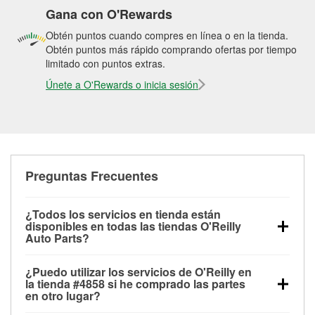
Gana con O'Rewards
Obtén puntos cuando compres en línea o en la tienda.
Obtén puntos más rápido comprando ofertas por tiempo
limitado con puntos extras.
Únete a O'Rewards o inicia sesión
Preguntas Frecuentes
¿Todos los servicios en tienda están
disponibles en todas las tiendas O'Reilly
Auto Parts?
Todos los servicios gratuitos de tienda, incluyendo
¿Puedo utilizar los servicios de O'Reilly en
las pruebas de batería, pruebas de alternador y
la tienda #4858 si he comprado las partes
motor de arranque, revisión de la luz “Check Engine”
en otro lugar?
con O'Reilly VeriScan® e instalación de