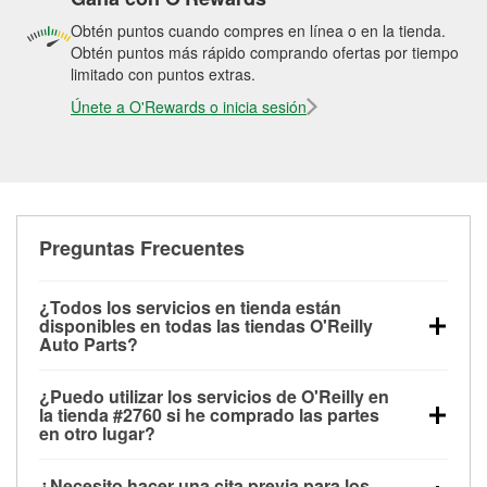
Obtén puntos cuando compres en línea o en la tienda.
Obtén puntos más rápido comprando ofertas por tiempo
limitado con puntos extras.
Únete a O'Rewards o inicia sesión
Preguntas Frecuentes
¿Todos los servicios en tienda están
disponibles en todas las tiendas O'Reilly
Auto Parts?
Todos los servicios gratuitos de tienda, incluyendo
¿Puedo utilizar los servicios de O'Reilly en
las pruebas de batería, pruebas de alternador y
la tienda #2760 si he comprado las partes
motor de arranque, revisión de la luz “Check Engine”
en otro lugar?
con O'Reilly VeriScan® e instalación de
Puedes solicitar la mayoría de los servicios en tienda
limpiaparabrisas o bombillas, están disponibles en
¿Necesito hacer una cita previa para los