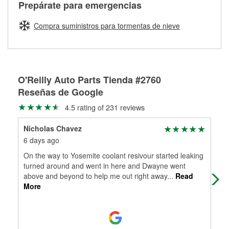
Más información sobre el Programa de Préstamo de
ser rectificados con seguridad. Si tus tambores o discos no
Prepárate para emergencias
averiada o determina los acoplamientos y la longitud
Herramientas de O'Reilly
pueden ser reutilizados, podemos ayudarte a encontrar las
adecuados para que te construyamos una nueva. O'Reilly
partes de reemplazo correctas para tu reparación.
Compra suministros para tormentas de nieve
Auto Parts tiene las mangueras y los acoples adecuados
Rectificación de tambores y discos de freno
para reparar el sistema hidráulico de tu maquinaria
agrícola o de construcción.
Más información acerca del servicio de mangueras
O'Reilly Auto Parts Tienda #2760
hidráulicas a la medida en tu tienda local
Reseñas de Google
4.5 rating of 231 reviews
Nicholas Chavez
Ole
6 days ago
2 m
On the way to Yosemite coolant resivour started leaking
sho
turned around and went in here and Dwayne went
me 
above and beyond to help me out right away
...
Read
cat
More